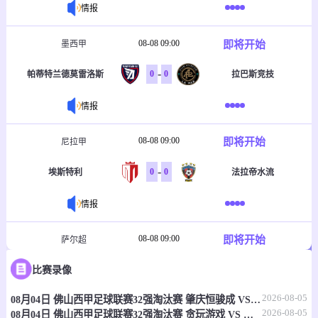
情报
08-08 09:00
即将开始
墨西甲
-
0
0
帕蒂特兰德莫雷洛斯
拉巴斯竞技
情报
08-08 09:00
即将开始
尼拉甲
-
0
0
埃斯特利
法拉帝水流
情报
08-08 09:00
即将开始
萨尔超
-
0
0
比赛录像
梅塔帕
亚古雷
2026-08-05
08月04日 佛山西甲足球联赛32强淘汰赛 肇庆恒骏成 VS 三七互娱 全场录像
情报
2026-08-05
08月04日 佛山西甲足球联赛32强淘汰赛 贪玩游戏 VS 美的薪火 全场录像