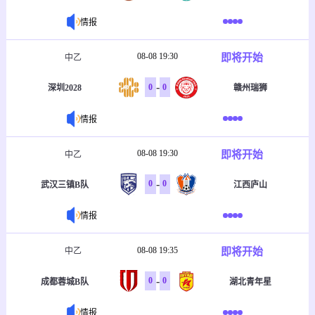
情报
08-08 19:30
即将开始
中乙
-
0
0
深圳2028
赣州瑞狮
情报
08-08 19:30
即将开始
中乙
-
0
0
武汉三镇B队
江西庐山
情报
08-08 19:35
即将开始
中乙
-
0
0
成都蓉城B队
湖北青年星
情报