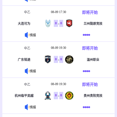
08-09 17:30
即将开始
中乙
-
0
0
大连可为
兰州陇原竞技
情报
08-09 19:30
即将开始
中乙
-
0
0
广东铭途
温州职业
情报
08-09 19:30
即将开始
中乙
-
0
0
杭州临平吴越
贵州贵阳竞技
情报