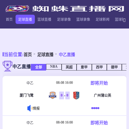
首页
足球直播
篮球直播
足球录像
篮球录像
足球新闻
篮球新闻
当前位置:
首页
足球直播
中乙直播
中乙直播
NBA
全部
英超
意甲
西甲
德甲
08-08 16:00
即将开始
中乙
-
0
0
厦门飞鹭
广州蒲公英
情报
08-08 16:00
即将开始
中乙