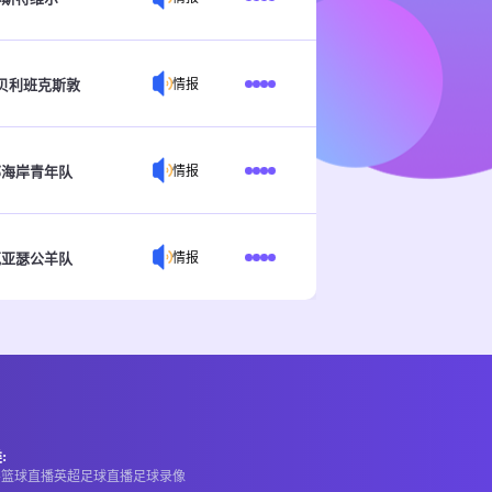
贝利班克斯敦
情报
部海岸青年队
情报
克亚瑟公羊队
情报
:
A
篮球直播
英超
足球直播
足球录像