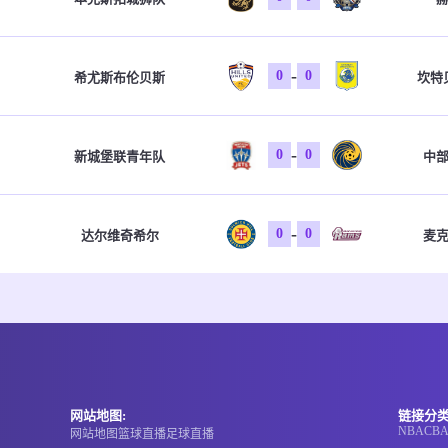
-
0
0
希尤斯布伦贝斯
坎特
-
0
0
新城堡联青年队
中
-
0
0
达尔维奇希尔
麦
网站地图:
链接分类
NBA
CB
网站地图
篮球直播
足球直播