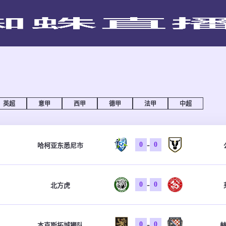
英超
意甲
西甲
德甲
法甲
中超
-
0
0
哈柯亚东悉尼市
-
0
0
北方虎
-
0
0
本克斯拓城狮队