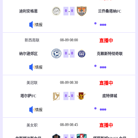
-
0
0
迪利安格恩
兰乔桑塔纳FC
情报
08-09 08:00
直播中
新西南联
-
0
0
纳尔逊郊区
克赖斯特彻奇联
情报
08-09 08:30
直播中
美冠联
-
0
0
塔尔萨FC
底特律城
情报
08-09 08:45
直播中
美女职