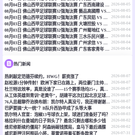
2026-08-05
08月04日 佛山西甲足球联赛32强淘汰赛 广东西南建设 VS 香港圣徒 全场录像
08-09 09:30
直播中
巴马甲
2026-08-05
08月04日 佛山西甲足球联赛32强淘汰赛 藝品高國際 VS 湛江狂狼·粵辉能源 全场录像
2026-08-04
08月03日 佛山西甲足球联赛32强淘汰赛 广东凤铝 VS 湛江八部科技 全场录像
-
0
0
乌梅西特
CD阿拉比
2026-08-04
08月03日 佛山西甲足球联赛32强淘汰赛 大塘控股 VS 茂名市点都得 全场录像
2026-08-04
08月03日 佛山西甲足球联赛32强淘汰赛 广州蜀地红 VS 广州戴拿模 全场录像
情报
2026-08-04
08月03日 佛山西甲足球联赛32强淘汰赛 三水乐民兴健力宝 VS 中国澳门澳科精英 全场录像
2026-08-04
08月03日 佛山西甲足球联赛32强淘汰赛 广州求信 VS 顺德新青年 全场录像
2026-08-04
08月03日 佛山西甲足球联赛32强淘汰赛 广东客家青年 VS 广州英华思力U17 全场录像
08-09 10:00
即将开始
美冠联
-
0
0
蒙特雷湾
新墨西哥联
热门新闻
2026-08-07
热刺敲定范德芬续约，HWG！薪资涨了
情报
2026-08-07
赵松源1分钟传射！欧洲下家已在路上，两位豪门主帅抢着夸
2026-08-07
杜兰特这效率，真是没谁了——15个赛季场均25+，真实命中率还飙到60%
08-09 10:00
即将开始
美冠联
2026-08-07
从工体英雄到青训“老黄牛”，胡建平这次扛起北京足球的旗
2026-08-07
76人总裁聊乔治换布朗：凯尔特人真没亏，我还得谢谢他们
-
0
0
奥兰治县布鲁斯
坦帕湾
2026-08-04
巴萨要搞“大一统”？B队升西协甲成了头等大事
2026-08-03
凯尔特人官宣：泡椒13号球衣上架，球迷们准备好了吗？
情报
2026-08-02
格拉利什在曼城的日子到头了？悬念只剩去哪和多少钱
2026-08-02
维尼修斯续约僵局？阿森纳砸钱搅局，皇马下最后通牒
08-09 10:00
即将开始
2026-07-31
中北美杯
威尼斯押注阿根廷小将，莫雷诺带着买断条款来了