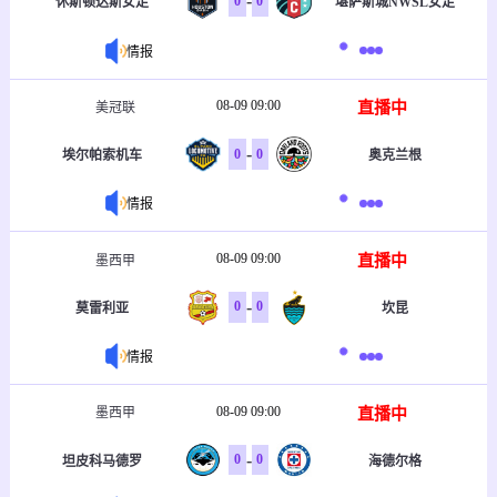
-
0
0
休斯顿达斯女足
堪萨斯城NWSL女足
情报
08-09 09:00
直播中
美冠联
-
0
0
埃尔帕索机车
奥克兰根
情报
08-09 09:00
直播中
墨西甲
-
0
0
莫雷利亚
坎昆
情报
08-09 09:00
直播中
墨西甲
-
0
0
坦皮科马德罗
海德尔格