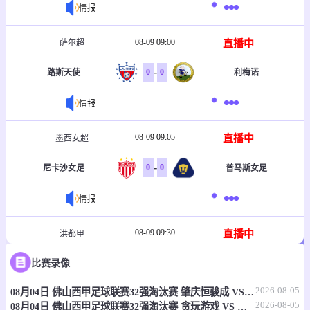
情报
08-09 09:00
直播中
萨尔超
-
0
0
路斯天使
利梅诺
情报
08-09 09:05
直播中
墨西女超
-
0
0
尼卡沙女足
普马斯女足
情报
08-09 09:30
直播中
洪都甲
-
0
0
比赛录像
伊斯柏纳
格尼斯
2026-08-05
08月04日 佛山西甲足球联赛32强淘汰赛 肇庆恒骏成 VS 三七互娱 全场录像
情报
2026-08-05
08月04日 佛山西甲足球联赛32强淘汰赛 贪玩游戏 VS 美的薪火 全场录像