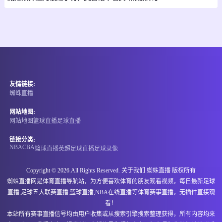
-
0
0
皇家盐湖城
亚特兰特
情报
08-09 10:00
即将开始
新西南联
友情链接:
-
0
0
羊绒工业
海岸精神
蜘蛛直播
情报
网站地图:
网站地图
篮球直播
足球直播
08-09 10:00
即将开始
墨西女超
链接分类:
NBA
CBA
篮球直播
英超
足球直播
足球录像
-
0
0
蒙特瑞女足
亚特兰特女足
Copyright © 2026.All Rights Reserved. 关于我们
蜘蛛直播
版权所有
情报
蜘蛛直播网是体育直播导航站，为方便喜欢体育的朋友观看视频，每日最新足球
直播,足球五大联赛直播,篮球直播,NBA在线直播等体育赛事直播，无插件直接观
08-09 11:00
即将开始
澳威北超
看！
本站所有赛事直播信号均由用户收集或从搜索引擎搜索整理获得，所有内容均来
-
0
0