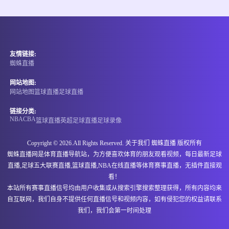
友情链接:
蜘蛛直播
网站地图:
网站地图
篮球直播
足球直播
链接分类:
NBA
CBA
篮球直播
英超
足球直播
足球录像
Copyright © 2026.All Rights Reserved. 关于我们
蜘蛛直播
版权所有
蜘蛛直播网是体育直播导航站，为方便喜欢体育的朋友观看视频，每日最新足球
直播,足球五大联赛直播,篮球直播,NBA在线直播等体育赛事直播，无插件直接观
看！
本站所有赛事直播信号均由用户收集或从搜索引擎搜索整理获得，所有内容均来
自互联网，我们自身不提供任何直播信号和视频内容，如有侵犯您的权益请联系
我们，我们会第一时间处理