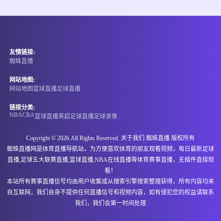
友情链接:
蜘蛛直播
网站地图:
网站地图
篮球直播
足球直播
链接分类:
NBA
CBA
篮球直播
英超
足球直播
足球录像
Copyright © 2026.All Rights Reserved. 关于我们
蜘蛛直播
版权所有
蜘蛛直播网是体育直播导航站，为方便喜欢体育的朋友观看视频，每日最新足球
直播,足球五大联赛直播,篮球直播,NBA在线直播等体育赛事直播，无插件直接观
看！
本站所有赛事直播信号均由用户收集或从搜索引擎搜索整理获得，所有内容均来
自互联网，我们自身不提供任何直播信号和视频内容，如有侵犯您的权益请联系
我们，我们会第一时间处理