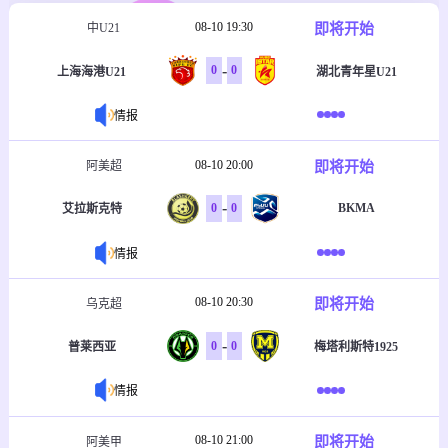
08-10 19:30
即将开始
中U21
-
0
0
上海海港U21
湖北青年星U21
情报
08-10 20:00
即将开始
阿美超
-
0
0
BKMA
艾拉斯克特
情报
08-10 20:30
即将开始
乌克超
-
0
0
普莱西亚
梅塔利斯特1925
情报
08-10 21:00
即将开始
阿美甲