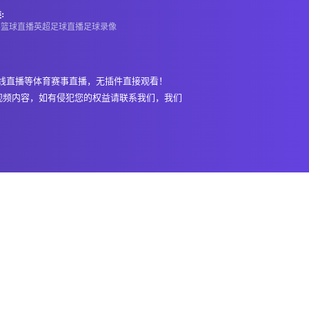
:
A
篮球直播
英超
足球直播
足球录像
在线直播等体育赛事直播，无插件直接观看！
视频内容，如有侵犯您的权益请联系我们，我们