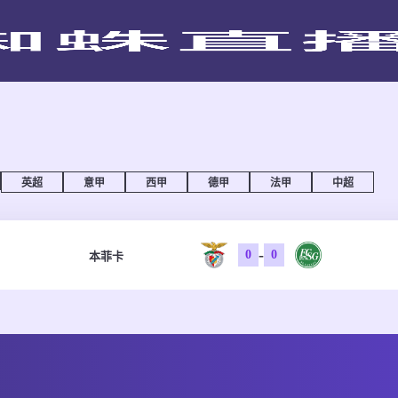
英超
意甲
西甲
德甲
法甲
中超
-
0
0
本菲卡