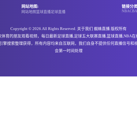
网站地图:
链接分类
NBA
CB
网站地图
篮球直播
足球直播
Copyright © 2026.All Rights Reserved. 关于我们
蜘蛛直播
版权所有
体育的朋友观看视频，每日最新足球直播,足球五大联赛直播,篮球直播,NBA
引擎搜索整理获得，所有内容均来自互联网，我们自身不提供任何直播信号和
会第一时间处理