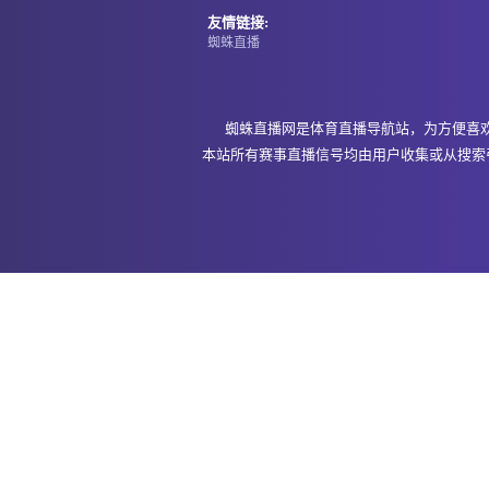
友情链接:
蜘蛛直播
蜘蛛直播网是体育直播导航站，为方便喜欢
本站所有赛事直播信号均由用户收集或从搜索