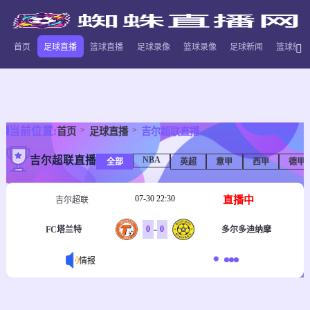
首页
足球直播
篮球直播
足球录像
篮球录像
足球新闻
篮球新闻
当前位置:
首页
足球直播
吉尔超联直播
吉尔超联直播
NBA
全部
英超
意甲
西甲
德甲
07-30 22:30
直播中
吉尔超联
-
0
0
FC塔兰特
多尔多迪纳摩
情报