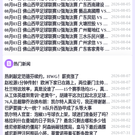
2026-08-05
08月04日 佛山西甲足球联赛32强淘汰赛 广东西南建设 VS 香港圣徒 全场录像
08-08 02:30
直播中
威冠
2026-08-05
08月04日 佛山西甲足球联赛32强淘汰赛 藝品高國際 VS 湛江狂狼·粵辉能源 全场录像
2026-08-04
08月03日 佛山西甲足球联赛32强淘汰赛 广东凤铝 VS 湛江八部科技 全场录像
-
0
0
亚分利多
马奇奥
2026-08-04
08月03日 佛山西甲足球联赛32强淘汰赛 大塘控股 VS 茂名市点都得 全场录像
2026-08-04
08月03日 佛山西甲足球联赛32强淘汰赛 广州蜀地红 VS 广州戴拿模 全场录像
情报
2026-08-04
08月03日 佛山西甲足球联赛32强淘汰赛 三水乐民兴健力宝 VS 中国澳门澳科精英 全场录像
2026-08-04
08月03日 佛山西甲足球联赛32强淘汰赛 广州求信 VS 顺德新青年 全场录像
2026-08-04
08月03日 佛山西甲足球联赛32强淘汰赛 广东客家青年 VS 广州英华思力U17 全场录像
08-08 02:30
直播中
威冠
-
0
0
帕地普利德
普塔达韦城
热门新闻
2026-08-07
热刺敲定范德芬续约，HWG！薪资涨了
情报
2026-08-07
赵松源1分钟传射！欧洲下家已在路上，两位豪门主帅抢着夸
2026-08-07
杜兰特这效率，真是没谁了——15个赛季场均25+，真实命中率还飙到60%
08-08 02:45
直播中
爱超
2026-08-07
从工体英雄到青训“老黄牛”，胡建平这次扛起北京足球的旗
2026-08-07
76人总裁聊乔治换布朗：凯尔特人真没亏，我还得谢谢他们
-
0
0
德利城
斯莱戈流浪者
2026-08-04
巴萨要搞“大一统”？B队升西协甲成了头等大事
2026-08-03
凯尔特人官宣：泡椒13号球衣上架，球迷们准备好了吗？
情报
2026-08-02
格拉利什在曼城的日子到头了？悬念只剩去哪和多少钱
2026-08-02
维尼修斯续约僵局？阿森纳砸钱搅局，皇马下最后通牒
08-08 02:45
直播中
2026-07-31
爱超
威尼斯押注阿根廷小将，莫雷诺带着买断条款来了