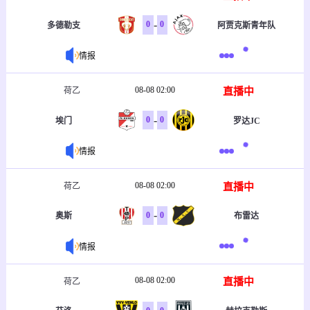
-
0
0
多德勒支
阿贾克斯青年队
情报
08-08 02:00
直播中
荷乙
-
0
0
埃门
罗达JC
情报
08-08 02:00
直播中
荷乙
-
0
0
奥斯
布雷达
情报
08-08 02:00
直播中
荷乙