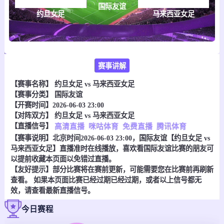
国际友谊
约旦女足
马来西亚女足
赛事讲解
【赛事名称】
约旦女足 vs 马来西亚女足
【赛事分类】
国际友谊
【开赛时间】2026-06-03 23:00
【对阵双方】
约旦女足 vs 马来西亚女足
【直播信号】
高清直播
咪咕体育
免费直播
腾讯体育
【赛事说明】北京时间2026-06-03 23:00，国际友谊【约旦女足 vs
马来西亚女足】直播准时在线播放，喜欢看国际友谊比赛的朋友可
以提前收藏本页面以免错过直播。
【友好提示】部分比赛将在赛前更新，可能需要您在比赛前再刷新
查看。 如果本页面比赛已经过期已经过期，或者以上信号都无
效，请查看最新直播信号。
今日赛程