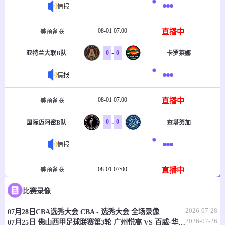
情报
08-01 07:00
直播中
美预备联
-
0
0
亚特兰大联B队
卡罗莱娜
情报
08-01 07:00
直播中
美预备联
-
0
0
国际迈阿密B队
查塔努加
情报
08-01 07:00
直播中
美预备联
-
比赛录像
0
0
多伦多FCB队
哥伦布机员B队
2026-07-28
07月28日CBA选秀大会 CBA - 选秀大会 全场录像
情报
2026-07-26
07月25日 佛山西甲足球联赛第3轮 广州悦高 VS 百威·华兴 全场录像