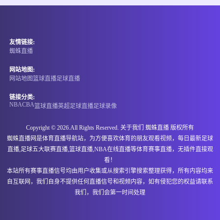
-
0
0
迪利安格恩
UNAN马纳瓜
情报
友情链接:
蜘蛛直播
08-01 08:00
即将开始
厄瓜甲
网站地图:
网站地图
篮球直播
足球直播
-
0
0
利伯塔德洛哈
奥伦斯CS
链接分类:
NBA
CBA
篮球直播
英超
足球直播
足球录像
情报
Copyright © 2026.All Rights Reserved. 关于我们
蜘蛛直播
版权所有
08-01 08:00
即将开始
美预备联
蜘蛛直播网是体育直播导航站，为方便喜欢体育的朋友观看视频，每日最新足球
直播,足球五大联赛直播,篮球直播,NBA在线直播等体育赛事直播，无插件直接观
-
0
0
明尼苏达联B队
波特兰伐木者后备队
看！
本站所有赛事直播信号均由用户收集或从搜索引擎搜索整理获得，所有内容均来
情报
自互联网，我们自身不提供任何直播信号和视频内容，如有侵犯您的权益请联系
我们，我们会第一时间处理
08-01 08:00
即将开始
美预备联