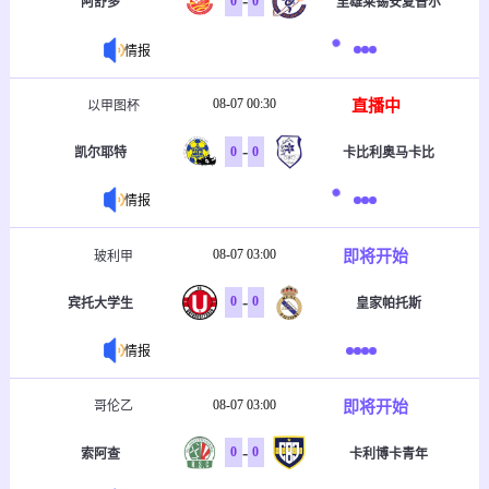
-
0
0
阿舒多
里雄莱锡安夏普尔
情报
08-07 00:30
直播中
以甲图杯
-
0
0
凯尔耶特
卡比利奥马卡比
情报
08-07 03:00
即将开始
玻利甲
-
0
0
宾托大学生
皇家帕托斯
情报
08-07 03:00
即将开始
哥伦乙
-
0
0
索阿查
卡利博卡青年