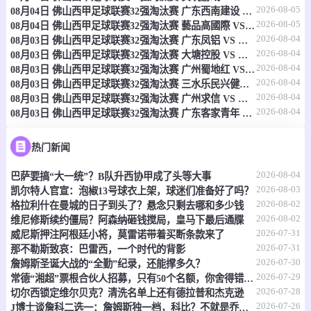
2026-08-05
08月04日 佛山西甲足球联赛32强淘汰赛 广东西南建设 VS 香港圣徒 全场录像
08-07 04:00
即将开始
女非国杯
2026-08-05
08月04日 佛山西甲足球联赛32强淘汰赛 藝品高國際 VS 湛江狂狼·粵辉能源 全场录像
2026-08-04
08月03日 佛山西甲足球联赛32强淘汰赛 广东凤铝 VS 湛江八部科技 全场录像
-
0
0
佛得角女足
喀麦隆女足
2026-08-04
08月03日 佛山西甲足球联赛32强淘汰赛 大塘控股 VS 茂名市点都得 全场录像
2026-08-04
08月03日 佛山西甲足球联赛32强淘汰赛 广州蜀地红 VS 广州戴拿模 全场录像
情报
2026-08-04
08月03日 佛山西甲足球联赛32强淘汰赛 三水乐民兴健力宝 VS 中国澳门澳科精英 全场录像
2026-08-04
08月03日 佛山西甲足球联赛32强淘汰赛 广州求信 VS 顺德新青年 全场录像
2026-08-04
08月03日 佛山西甲足球联赛32强淘汰赛 广东客家青年 VS 广州英华思力U17 全场录像
08-07 04:00
即将开始
女非国杯
-
0
0
马里女足
加纳女足
热门新闻
2026-08-04
巴萨要搞“大一统”？B队升西协甲成了头等大事
情报
2026-08-03
凯尔特人官宣：泡椒13号球衣上架，球迷们准备好了吗？
2026-08-02
格拉利什在曼城的日子到头了？悬念只剩去哪和多少钱
08-07 04:30
即将开始
哥伦乙
2026-08-02
维尼修斯续约僵局？阿森纳砸钱搅局，皇马下最后通牒
2026-07-31
威尼斯押注阿根廷小将，莫雷诺带着买断条款来了
-
0
0
恩维加多
马达莱纳联
2026-07-31
那不勒斯致哀：巴雷西，一个时代的背影
2026-07-30
詹姆斯圣诞大战的“全勤”纪录，还能撑多久？
情报
2026-07-29
常德“湘超”票根合伙人招募，只有50个名额，你舍得错过吗？
2026-07-28
切尔西锁定维尔贝克？清洗名单上还有德拉普和杰克逊
08-07 05:00
即将开始
2026-07-26
哥伦乙
J博士谈詹科二选一：詹姆斯独一档，科比？不就是乔丹复刻版嘛