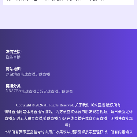
-
0
0
卡利竞技
皇家桑坦德
情报
08-07 05:00
即将开始
哥伦甲
友情链接:
-
0
0
茨高
阿利安萨
蜘蛛直播
情报
网站地图:
网站地图
篮球直播
足球直播
08-07 06:00
即将开始
阿甲
链接分类:
NBA
CBA
篮球直播
英超
足球直播
足球录像
-
0
0
圣塔菲联
拉努斯
Copyright © 2026.All Rights Reserved. 关于我们
蜘蛛直播
版权所有
情报
蜘蛛直播网是体育直播导航站，为方便喜欢体育的朋友观看视频，每日最新足球
直播,足球五大联赛直播,篮球直播,NBA在线直播等体育赛事直播，无插件直接观
08-07 06:00
即将开始
墨西甲
看！
本站所有赛事直播信号均由用户收集或从搜索引擎搜索整理获得，所有内容均来
-
0
0