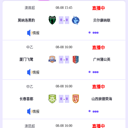
08-08 15:45
直播中
澳首超
-
0
0
莫纳洛黑豹
贝尔康纳联
情报
08-08 16:00
直播中
中乙
-
0
0
厦门飞鹭
广州蒲公英
情报
08-08 16:00
直播中
中乙
-
0
0
长春喜都
山西崇德荣海
情报
08-08 16:00
直播中
澳昆超