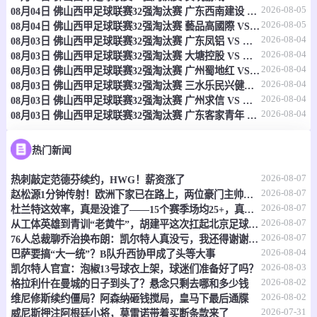
2026-08-05
08月04日 佛山西甲足球联赛32强淘汰赛 广东西南建设 VS 香港圣徒 全场录像
08-08 16:00
直播中
罗乙
2026-08-05
08月04日 佛山西甲足球联赛32强淘汰赛 藝品高國際 VS 湛江狂狼·粵辉能源 全场录像
2026-08-04
08月03日 佛山西甲足球联赛32强淘汰赛 广东凤铝 VS 湛江八部科技 全场录像
-
0
0
CSM斯拉蒂纳
CS布加勒斯特迪纳摩
2026-08-04
08月03日 佛山西甲足球联赛32强淘汰赛 大塘控股 VS 茂名市点都得 全场录像
2026-08-04
08月03日 佛山西甲足球联赛32强淘汰赛 广州蜀地红 VS 广州戴拿模 全场录像
情报
2026-08-04
08月03日 佛山西甲足球联赛32强淘汰赛 三水乐民兴健力宝 VS 中国澳门澳科精英 全场录像
2026-08-04
08月03日 佛山西甲足球联赛32强淘汰赛 广州求信 VS 顺德新青年 全场录像
2026-08-04
08月03日 佛山西甲足球联赛32强淘汰赛 广东客家青年 VS 广州英华思力U17 全场录像
08-08 16:00
直播中
罗乙
-
0
0
塔古穆里斯
苏西瓦
热门新闻
2026-08-07
热刺敲定范德芬续约，HWG！薪资涨了
情报
2026-08-07
赵松源1分钟传射！欧洲下家已在路上，两位豪门主帅抢着夸
2026-08-07
杜兰特这效率，真是没谁了——15个赛季场均25+，真实命中率还飙到60%
08-08 16:00
直播中
罗乙
2026-08-07
从工体英雄到青训“老黄牛”，胡建平这次扛起北京足球的旗
2026-08-07
76人总裁聊乔治换布朗：凯尔特人真没亏，我还得谢谢他们
-
0
0
赫曼施塔特
斯克拉雷西塔
2026-08-04
巴萨要搞“大一统”？B队升西协甲成了头等大事
2026-08-03
凯尔特人官宣：泡椒13号球衣上架，球迷们准备好了吗？
情报
2026-08-02
格拉利什在曼城的日子到头了？悬念只剩去哪和多少钱
2026-08-02
维尼修斯续约僵局？阿森纳砸钱搅局，皇马下最后通牒
2026-07-31
08-08 16:00
直播中
威尼斯押注阿根廷小将，莫雷诺带着买断条款来了
罗乙