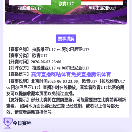
欧青U17
拉脱维亚U17
阿尔巴尼亚U17
赛事讲解
【赛事名称】
拉脱维亚U17 vs 阿尔巴尼亚U17
【赛事分类】
欧青U17
【开赛时间】2026-06-03 23:00
【对阵双方】
拉脱维亚U17 vs 阿尔巴尼亚U17
【直播信号】
高清直播
咪咕体育
免费直播
腾讯体育
【赛事说明】北京时间2026-06-03 23:00，欧青U17【拉脱维亚U17
vs 阿尔巴尼亚U17】直播准时在线播放，喜欢看欧青U17比赛的朋
友可以提前收藏本页面以免错过直播。
【友好提示】部分比赛将在赛前更新，可能需要您在比赛前再刷新
查看。 如果本页面比赛已经过期已经过期，或者以上信号都无
效，请查看最新直播信号。
今日赛程