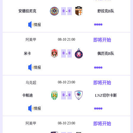
-
0
0
安德拉尼克
舒拉克B队
情报
08-10 21:00
即将开始
阿美甲
-
0
0
米卡
佩历克B队
情报
08-10 23:00
即将开始
乌克超
-
0
0
卡帕迪
LNZ切尔卡斯
情报
08-10 23:00
即将开始
阿美甲