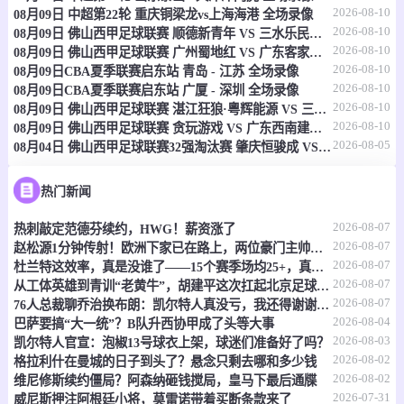
2026-08-10
08月09日 中超第22轮 重庆铜梁龙vs上海海港 全场录像
2026-08-10
08-11 01:00
08月09日 佛山西甲足球联赛 顺德新青年 VS 三水乐民兴健力宝 全场录像
即将开始
瑞典超
2026-08-10
08月09日 佛山西甲足球联赛 广州蜀地红 VS 广东客家青年 全场录像
2026-08-10
-
08月09日CBA夏季联赛启东站 青岛 - 江苏 全场录像
0
0
天狼星
布洛马波卡纳
2026-08-10
08月09日CBA夏季联赛启东站 广厦 - 深圳 全场录像
2026-08-10
08月09日 佛山西甲足球联赛 湛江狂狼·粵辉能源 VS 三七互娱 全场录像
情报
2026-08-10
08月09日 佛山西甲足球联赛 贪玩游戏 VS 广东西南建设 全场录像
2026-08-05
08月04日 佛山西甲足球联赛32强淘汰赛 肇庆恒骏成 VS 三七互娱 全场录像
08-11 01:00
即将开始
瑞典超
热门新闻
-
0
0
瓦斯特拉斯
尤尔加登
2026-08-07
热刺敲定范德芬续约，HWG！薪资涨了
情报
2026-08-07
赵松源1分钟传射！欧洲下家已在路上，两位豪门主帅抢着夸
2026-08-07
杜兰特这效率，真是没谁了——15个赛季场均25+，真实命中率还飙到60%
08-11 01:00
即将开始
瑞典甲
2026-08-07
从工体英雄到青训“老黄牛”，胡建平这次扛起北京足球的旗
2026-08-07
76人总裁聊乔治换布朗：凯尔特人真没亏，我还得谢谢他们
-
0
0
诺尔比
奥雷布洛
2026-08-04
巴萨要搞“大一统”？B队升西协甲成了头等大事
2026-08-03
凯尔特人官宣：泡椒13号球衣上架，球迷们准备好了吗？
2026-08-02
格拉利什在曼城的日子到头了？悬念只剩去哪和多少钱
情报
2026-08-02
维尼修斯续约僵局？阿森纳砸钱搅局，皇马下最后通牒
2026-07-31
威尼斯押注阿根廷小将，莫雷诺带着买断条款来了