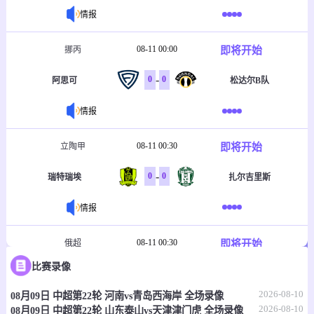
情报
08-11 00:00
即将开始
挪丙
-
0
0
阿思可
松达尔B队
情报
08-11 00:30
即将开始
立陶甲
-
0
0
瑞特瑞埃
扎尔吉里斯
情报
08-11 00:30
即将开始
俄超
比赛录像
-
0
0
沃罗涅日火炬
格罗兹尼特里克
2026-08-10
08月09日 中超第22轮 河南vs青岛西海岸 全场录像
情报
2026-08-10
08月09日 中超第22轮 山东泰山vs天津津门虎 全场录像