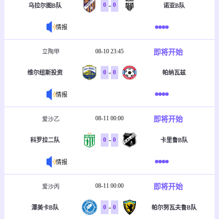
-
0
0
乌拉尔图B队
诺亚B队
情报
08-10 23:45
即将开始
立陶甲
-
0
0
维尔纽斯投资
帕纳瓦兹
情报
08-11 00:00
即将开始
爱沙乙
-
0
0
科罗拉二队
卡里鲁B队
情报
08-11 00:00
即将开始
爱沙丙
-
0
0
潭美卡B队
帕尔努瓦夫鲁B队