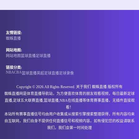
友情链接:
蜘蛛直播
网站地图:
网站地图
篮球直播
足球直播
链接分类:
NBA
CBA
篮球直播
英超
足球直播
足球录像
Copyright © 2026.All Rights Reserved. 关于我们
蜘蛛直播
版权所有
蜘蛛直播网是体育直播导航站，为方便喜欢体育的朋友观看视频，每日最新足球
直播,足球五大联赛直播,篮球直播,NBA在线直播等体育赛事直播，无插件直接观
看！
本站所有赛事直播信号均由用户收集或从搜索引擎搜索整理获得，所有内容均来
自互联网，我们自身不提供任何直播信号和视频内容，如有侵犯您的权益请联系
我们，我们会第一时间处理