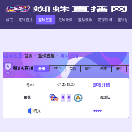
首页
足球直播
篮球直播
足球录像
篮球录像
足球新闻
篮球新闻
当前位置:
首页
篮球直播
粤BA直播
粤BA直播
NBA
全部
英超
意甲
西甲
德甲
07-25 19:30
即将开始
粤BA
-
0
0
东莞
深圳队
情报