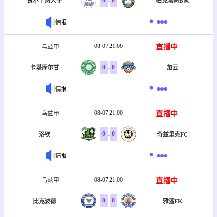
-
0
0
费尔干纳大学
柏克塔哥B队
情报
08-07 21:00
直播中
乌兹甲
-
0
0
卡塔库尔甘
加云
情报
08-07 21:00
直播中
乌兹甲
-
0
0
洛钦
奇兹里克FC
情报
08-07 21:00
直播中
乌兹甲
-
0
0
比克波德
雅潘FK