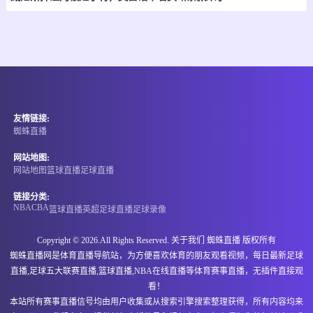
-
0
0
廷达斯托尔女足
阿简尼斯女足
情报
08-07 22:00
直播中
冰女甲
友情链接:
-
0
0
凯夫拉维克女足
胡萨维克女足
蜘蛛直播
情报
网站地图:
网站地图
篮球直播
足球直播
08-07 22:00
直播中
冰女甲
链接分类:
NBA
CBA
篮球直播
英超
足球直播
足球录像
-
0
0
FHL女足
科帕沃古女足
Copyright © 2026.All Rights Reserved. 关于我们
蜘蛛直播
版权所有
情报
蜘蛛直播网是体育直播导航站，为方便喜欢体育的朋友观看视频，每日最新足球
直播,足球五大联赛直播,篮球直播,NBA在线直播等体育赛事直播，无插件直接观
08-07 22:00
直播中
冰女甲
看！
本站所有赛事直播信号均由用户收集或从搜索引擎搜索整理获得，所有内容均来