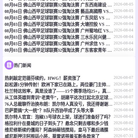
2026-08-05
08月04日 佛山西甲足球联赛32强淘汰赛 广东西南建设 VS 香港圣徒 全场录像
08-07 22:00
直播中
法罗甲
2026-08-05
08月04日 佛山西甲足球联赛32强淘汰赛 藝品高國際 VS 湛江狂狼·粵辉能源 全场录像
2026-08-04
08月03日 佛山西甲足球联赛32强淘汰赛 广东凤铝 VS 湛江八部科技 全场录像
-
0
0
维斯图尔
EB斯特莱马
2026-08-04
08月03日 佛山西甲足球联赛32强淘汰赛 大塘控股 VS 茂名市点都得 全场录像
2026-08-04
08月03日 佛山西甲足球联赛32强淘汰赛 广州蜀地红 VS 广州戴拿模 全场录像
情报
2026-08-04
08月03日 佛山西甲足球联赛32强淘汰赛 三水乐民兴健力宝 VS 中国澳门澳科精英 全场录像
2026-08-04
08月03日 佛山西甲足球联赛32强淘汰赛 广州求信 VS 顺德新青年 全场录像
2026-08-04
08月03日 佛山西甲足球联赛32强淘汰赛 广东客家青年 VS 广州英华思力U17 全场录像
08-07 22:00
直播中
法罗甲
-
0
0
克拉克斯维克
托尔斯港
热门新闻
2026-08-07
热刺敲定范德芬续约，HWG！薪资涨了
情报
2026-08-07
赵松源1分钟传射！欧洲下家已在路上，两位豪门主帅抢着夸
2026-08-07
杜兰特这效率，真是没谁了——15个赛季场均25+，真实命中率还飙到60%
08-07 22:00
直播中
冰女甲
2026-08-07
从工体英雄到青训“老黄牛”，胡建平这次扛起北京足球的旗
2026-08-07
76人总裁聊乔治换布朗：凯尔特人真没亏，我还得谢谢他们
-
0
0
雷克查域克女足
葛洛塔女足
2026-08-04
巴萨要搞“大一统”？B队升西协甲成了头等大事
2026-08-03
凯尔特人官宣：泡椒13号球衣上架，球迷们准备好了吗？
情报
2026-08-02
格拉利什在曼城的日子到头了？悬念只剩去哪和多少钱
2026-08-02
维尼修斯续约僵局？阿森纳砸钱搅局，皇马下最后通牒
2026-07-31
08-07 22:00
直播中
威尼斯押注阿根廷小将，莫雷诺带着买断条款来了
冰女甲