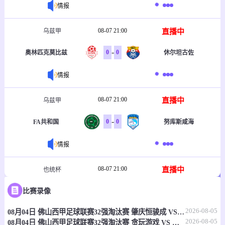
情报
08-07 21:00
直播中
乌兹甲
-
0
0
奥林匹克莫比兹
休尔坦古佐
情报
08-07 21:00
直播中
乌兹甲
-
0
0
FA共和国
努库斯咸海
情报
08-07 21:00
直播中
也统杯
-
比赛录像
0
0
阿里塔泽
沃达特
2026-08-05
08月04日 佛山西甲足球联赛32强淘汰赛 肇庆恒骏成 VS 三七互娱 全场录像
情报
2026-08-05
08月04日 佛山西甲足球联赛32强淘汰赛 贪玩游戏 VS 美的薪火 全场录像