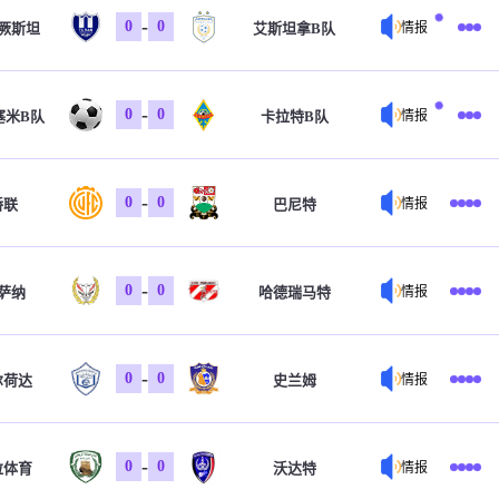
-
0
0
厥斯坦
艾斯坦拿B队
情报
-
0
0
塞米B队
卡拉特B队
情报
-
0
0
桥联
巴尼特
情报
-
0
0
萨纳
哈德瑞马特
情报
-
0
0
尔荷达
史兰姆
情报
-
0
0
拉体育
沃达特
情报