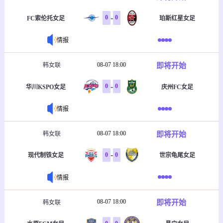
-
0
0
FC索伦托女足
珀斯红星女足
情报
08-07 18:00
即将开始
韩女联
-
0
0
华川KSPO女足
庆州FC女足
情报
08-07 18:00
即将开始
韩女联
-
0
0
现代制铁女足
世宗龟尾女足
情报
08-07 18:00
即将开始
韩女联