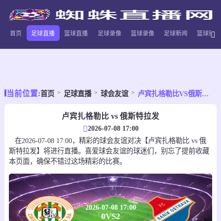
首页
足球直播
篮球直播
足球录像
篮球录像
足球新闻
篮球新闻
当前位置:
首页
足球直播
球会友谊
卢宾扎格勒比VS俄斯特拉发
卢宾扎格勒比 vs 俄斯特拉发
2026-07-08 17:00
在2026-07-08 17:00，精彩的球会友谊对决【卢宾扎格勒比 vs 俄
斯特拉发】将进行直播。喜爱球会友谊的球迷们，别忘了提前收藏
本页面，确保不错过这场精彩的比赛。
2026-07-08 17:00
0
VS
2