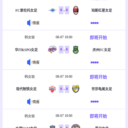
-
0
0
FC索伦托女足
珀斯红星女足
情报
08-07 18:00
即将开始
韩女联
-
0
0
华川KSPO女足
庆州FC女足
情报
08-07 18:00
即将开始
韩女联
-
0
0
现代制铁女足
世宗龟尾女足
情报
08-07 18:00
即将开始
韩女联