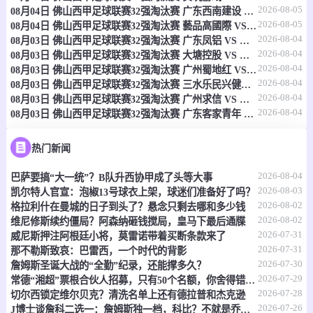
2026-08-05
08月04日 佛山西甲足球联赛32强淘汰赛 广东西南建设 VS 香港圣徒 全场录像
08-07 04:00
即将开始
女非国杯
2026-08-05
08月04日 佛山西甲足球联赛32强淘汰赛 藝品高國際 VS 湛江狂狼·粵辉能源 全场录像
2026-08-04
08月03日 佛山西甲足球联赛32强淘汰赛 广东凤铝 VS 湛江八部科技 全场录像
-
0
0
佛得角女足
喀麦隆女足
2026-08-04
08月03日 佛山西甲足球联赛32强淘汰赛 大塘控股 VS 茂名市点都得 全场录像
2026-08-04
08月03日 佛山西甲足球联赛32强淘汰赛 广州蜀地红 VS 广州戴拿模 全场录像
情报
2026-08-04
08月03日 佛山西甲足球联赛32强淘汰赛 三水乐民兴健力宝 VS 中国澳门澳科精英 全场录像
2026-08-04
08月03日 佛山西甲足球联赛32强淘汰赛 广州求信 VS 顺德新青年 全场录像
2026-08-04
08月03日 佛山西甲足球联赛32强淘汰赛 广东客家青年 VS 广州英华思力U17 全场录像
08-07 04:00
即将开始
女非国杯
-
0
0
马里女足
加纳女足
热门新闻
2026-08-04
巴萨要搞“大一统”？B队升西协甲成了头等大事
情报
2026-08-03
凯尔特人官宣：泡椒13号球衣上架，球迷们准备好了吗？
2026-08-02
格拉利什在曼城的日子到头了？悬念只剩去哪和多少钱
08-07 04:30
即将开始
哥伦乙
2026-08-02
维尼修斯续约僵局？阿森纳砸钱搅局，皇马下最后通牒
2026-07-31
威尼斯押注阿根廷小将，莫雷诺带着买断条款来了
-
0
0
恩维加多
马达莱纳联
2026-07-31
那不勒斯致哀：巴雷西，一个时代的背影
2026-07-30
詹姆斯圣诞大战的“全勤”纪录，还能撑多久？
情报
2026-07-29
常德“湘超”票根合伙人招募，只有50个名额，你舍得错过吗？
2026-07-28
切尔西锁定维尔贝克？清洗名单上还有德拉普和杰克逊
08-07 05:00
即将开始
2026-07-26
哥伦乙
J博士谈詹科二选一：詹姆斯独一档，科比？不就是乔丹复刻版嘛