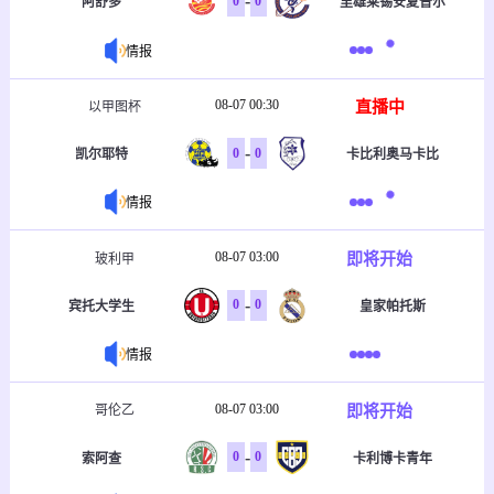
-
0
0
阿舒多
里雄莱锡安夏普尔
情报
08-07 00:30
直播中
以甲图杯
-
0
0
凯尔耶特
卡比利奥马卡比
情报
08-07 03:00
即将开始
玻利甲
-
0
0
宾托大学生
皇家帕托斯
情报
08-07 03:00
即将开始
哥伦乙
-
0
0
索阿查
卡利博卡青年