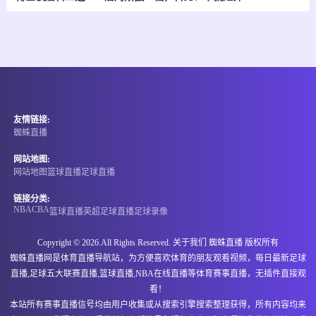
-
0
0
卡利竞技
皇家桑坦德
情报
08-07 05:00
即将开始
哥伦甲
友情链接:
-
0
0
茨高
阿利安萨
蜘蛛直播
情报
网站地图:
网站地图
篮球直播
足球直播
08-07 06:00
即将开始
阿甲
链接分类:
NBA
CBA
篮球直播
英超
足球直播
足球录像
-
0
0
圣塔菲联
拉努斯
Copyright © 2026.All Rights Reserved. 关于我们
蜘蛛直播
版权所有
情报
蜘蛛直播网是体育直播导航站，为方便喜欢体育的朋友观看视频，每日最新足球
直播,足球五大联赛直播,篮球直播,NBA在线直播等体育赛事直播，无插件直接观
08-07 06:00
即将开始
墨西甲
看！
本站所有赛事直播信号均由用户收集或从搜索引擎搜索整理获得，所有内容均来
-
0
0