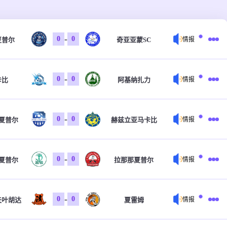
-
0
0
夏普尔
奇亚亚蒙SC
情报
-
0
0
卡比
阿基纳扎力
情报
-
0
0
夏普尔
赫兹立亚马卡比
情报
-
0
0
夏普尔
拉那那夏普尔
情报
-
0
0
夫叶胡达
夏雷姆
情报