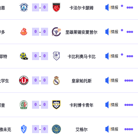
-
0
0
迪恩
卡法尔卡瑟姆
情报
-
0
0
舒多
里雄莱锡安夏普尔
情报
-
0
0
耶特
卡比利奥马卡比
情报
-
0
0
大学生
皇家帕托斯
情报
-
0
0
阿查
卡利博卡青年
情报
-
0
0
克雅未克
艾格尔
情报