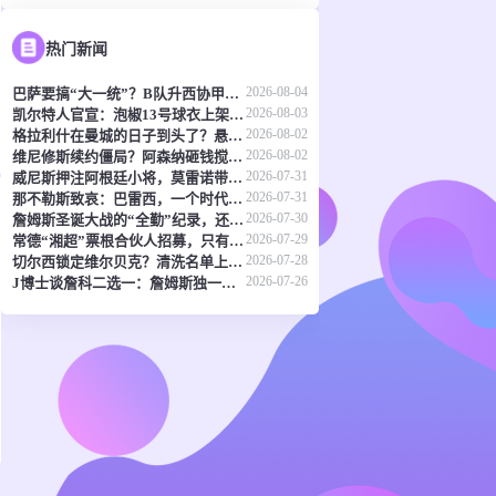
热门新闻
2026-08-04
巴萨要搞“大一统”？B队升西协甲成了头等大事
2026-08-03
凯尔特人官宣：泡椒13号球衣上架，球迷们准备好了吗？
2026-08-02
格拉利什在曼城的日子到头了？悬念只剩去哪和多少钱
2026-08-02
维尼修斯续约僵局？阿森纳砸钱搅局，皇马下最后通牒
2026-07-31
威尼斯押注阿根廷小将，莫雷诺带着买断条款来了
2026-07-31
那不勒斯致哀：巴雷西，一个时代的背影
2026-07-30
詹姆斯圣诞大战的“全勤”纪录，还能撑多久？
2026-07-29
常德“湘超”票根合伙人招募，只有50个名额，你舍得错过吗？
2026-07-28
切尔西锁定维尔贝克？清洗名单上还有德拉普和杰克逊
2026-07-26
J博士谈詹科二选一：詹姆斯独一档，科比？不就是乔丹复刻版嘛