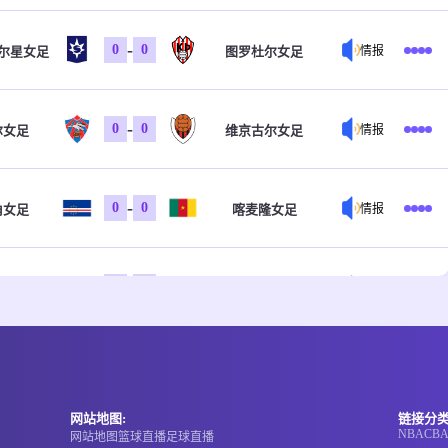
-
0
0
尔星女足
图罗杜尔女足
情报
-
0
0
尔女足
维京古尔女足
情报
-
0
0
角女足
喀麦隆女足
情报
-
0
0
女足
加纳女足
情报
-
0
0
加多
马达莱纳联
情报
网站地图:
链接分类
NBA
CB
网站地图
篮球直播
足球直播
-
0
0
竞技
皇家桑坦德
情报