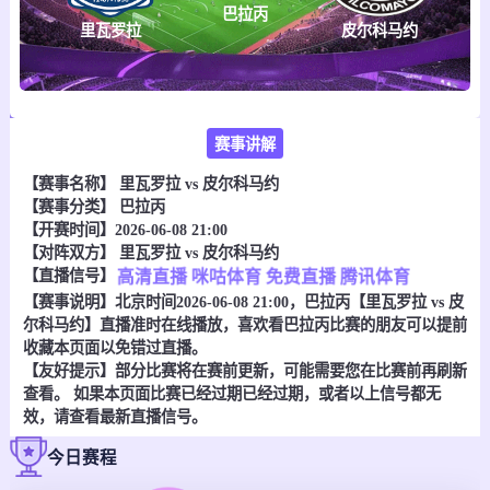
巴拉丙
里瓦罗拉
皮尔科马约
赛事讲解
【赛事名称】
里瓦罗拉 vs 皮尔科马约
【赛事分类】
巴拉丙
【开赛时间】2026-06-08 21:00
【对阵双方】
里瓦罗拉 vs 皮尔科马约
【直播信号】
高清直播
咪咕体育
免费直播
腾讯体育
【赛事说明】北京时间2026-06-08 21:00，巴拉丙【里瓦罗拉 vs 皮
尔科马约】直播准时在线播放，喜欢看巴拉丙比赛的朋友可以提前
收藏本页面以免错过直播。
【友好提示】部分比赛将在赛前更新，可能需要您在比赛前再刷新
查看。 如果本页面比赛已经过期已经过期，或者以上信号都无
效，请查看最新直播信号。
今日赛程