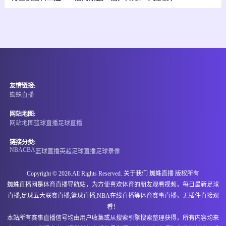
-
0
0
尼兰西澳洲大学女足
西部足球中心女足
情报
08-07 17:00
即将开始
澳西女超
友情链接:
-
0
0
FC索伦托女足
珀斯红星女足
蜘蛛直播
情报
网站地图:
网站地图
篮球直播
足球直播
08-07 18:00
即将开始
韩女联
链接分类:
NBA
CBA
篮球直播
英超
足球直播
足球录像
-
0
0
华川KSPO女足
庆州FC女足
Copyright © 2026.All Rights Reserved. 关于我们
蜘蛛直播
版权所有
情报
蜘蛛直播网是体育直播导航站，为方便喜欢体育的朋友观看视频，每日最新足球
直播,足球五大联赛直播,篮球直播,NBA在线直播等体育赛事直播，无插件直接观
08-07 18:00
即将开始
韩女联
看！
本站所有赛事直播信号均由用户收集或从搜索引擎搜索整理获得，所有内容均来
-
0
0