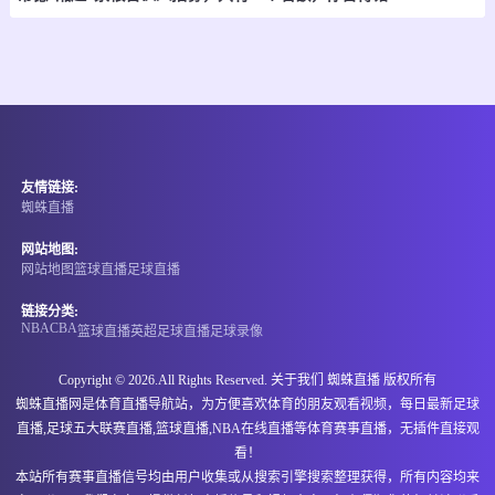
-
0
0
龙仁FC
釜山偶像
情报
08-07 18:30
即将开始
澳南超
友情链接:
-
0
0
托列斯比卡拉
西阿德莱德SC
蜘蛛直播
情报
网站地图:
网站地图
篮球直播
足球直播
08-07 18:30
即将开始
日职联
链接分类:
NBA
CBA
篮球直播
英超
足球直播
足球录像
-
0
0
大阪钢巴
浦和红钻
Copyright © 2026.All Rights Reserved. 关于我们
蜘蛛直播
版权所有
情报
蜘蛛直播网是体育直播导航站，为方便喜欢体育的朋友观看视频，每日最新足球
直播,足球五大联赛直播,篮球直播,NBA在线直播等体育赛事直播，无插件直接观
08-07 19:00
即将开始
俄青联
看！
本站所有赛事直播信号均由用户收集或从搜索引擎搜索整理获得，所有内容均来
-
0
0