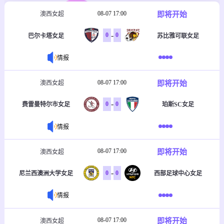
08-07 17:00
即将开始
澳西女超
-
0
0
巴尔卡塔女足
苏比雅可联女足
情报
08-07 17:00
即将开始
澳西女超
-
0
0
费雷曼特尔市女足
珀斯SC女足
情报
08-07 17:00
即将开始
澳西女超
-
0
0
尼兰西澳洲大学女足
西部足球中心女足
情报
08-07 17:00
即将开始
澳西女超