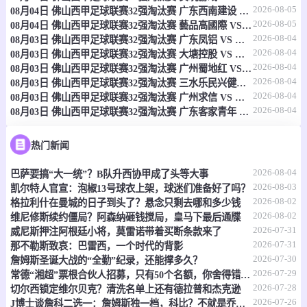
2026-08-05
08月04日 佛山西甲足球联赛32强淘汰赛 广东西南建设 VS 香港圣徒 全场录像
08-07 04:00
即将开始
女非国杯
2026-08-05
08月04日 佛山西甲足球联赛32强淘汰赛 藝品高國際 VS 湛江狂狼·粵辉能源 全场录像
2026-08-04
08月03日 佛山西甲足球联赛32强淘汰赛 广东凤铝 VS 湛江八部科技 全场录像
-
0
0
佛得角女足
喀麦隆女足
2026-08-04
08月03日 佛山西甲足球联赛32强淘汰赛 大塘控股 VS 茂名市点都得 全场录像
2026-08-04
08月03日 佛山西甲足球联赛32强淘汰赛 广州蜀地红 VS 广州戴拿模 全场录像
情报
2026-08-04
08月03日 佛山西甲足球联赛32强淘汰赛 三水乐民兴健力宝 VS 中国澳门澳科精英 全场录像
2026-08-04
08月03日 佛山西甲足球联赛32强淘汰赛 广州求信 VS 顺德新青年 全场录像
2026-08-04
08月03日 佛山西甲足球联赛32强淘汰赛 广东客家青年 VS 广州英华思力U17 全场录像
08-07 04:00
即将开始
女非国杯
-
0
0
马里女足
加纳女足
热门新闻
2026-08-04
巴萨要搞“大一统”？B队升西协甲成了头等大事
情报
2026-08-03
凯尔特人官宣：泡椒13号球衣上架，球迷们准备好了吗？
2026-08-02
格拉利什在曼城的日子到头了？悬念只剩去哪和多少钱
08-07 04:30
即将开始
哥伦乙
2026-08-02
维尼修斯续约僵局？阿森纳砸钱搅局，皇马下最后通牒
2026-07-31
威尼斯押注阿根廷小将，莫雷诺带着买断条款来了
-
0
0
恩维加多
马达莱纳联
2026-07-31
那不勒斯致哀：巴雷西，一个时代的背影
2026-07-30
詹姆斯圣诞大战的“全勤”纪录，还能撑多久？
情报
2026-07-29
常德“湘超”票根合伙人招募，只有50个名额，你舍得错过吗？
2026-07-28
切尔西锁定维尔贝克？清洗名单上还有德拉普和杰克逊
08-07 05:00
即将开始
2026-07-26
哥伦乙
J博士谈詹科二选一：詹姆斯独一档，科比？不就是乔丹复刻版嘛