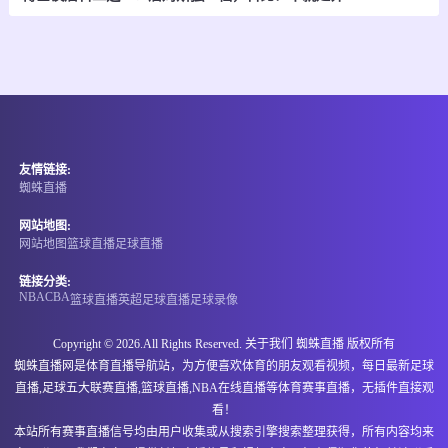
-
0
0
卡利竞技
皇家桑坦德
情报
08-07 05:00
即将开始
哥伦甲
友情链接:
-
0
0
茨高
阿利安萨
蜘蛛直播
情报
网站地图:
网站地图
篮球直播
足球直播
08-07 06:00
即将开始
阿甲
链接分类:
NBA
CBA
篮球直播
英超
足球直播
足球录像
-
0
0
圣塔菲联
拉努斯
Copyright © 2026.All Rights Reserved. 关于我们
蜘蛛直播
版权所有
情报
蜘蛛直播网是体育直播导航站，为方便喜欢体育的朋友观看视频，每日最新足球
直播,足球五大联赛直播,篮球直播,NBA在线直播等体育赛事直播，无插件直接观
08-07 06:00
即将开始
墨西甲
看！
本站所有赛事直播信号均由用户收集或从搜索引擎搜索整理获得，所有内容均来
-
0
0