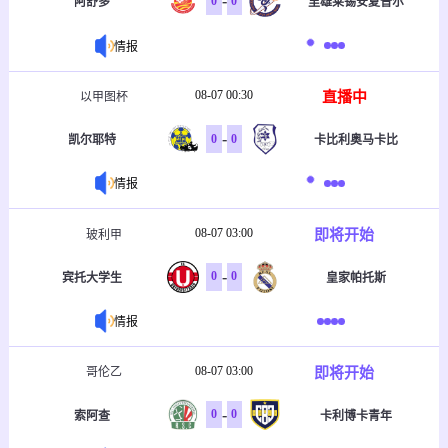
-
0
0
阿舒多
里雄莱锡安夏普尔
情报
08-07 00:30
直播中
以甲图杯
-
0
0
凯尔耶特
卡比利奥马卡比
情报
08-07 03:00
即将开始
玻利甲
-
0
0
宾托大学生
皇家帕托斯
情报
08-07 03:00
即将开始
哥伦乙
-
0
0
索阿查
卡利博卡青年