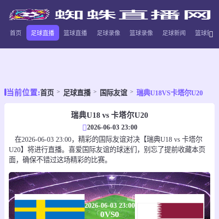
首页
足球直播
篮球直播
足球录像
篮球录像
足球新闻
篮球新闻
当前位置:
首页
足球直播
国际友谊
瑞典U18VS卡塔尔U20
瑞典U18 vs 卡塔尔U20
2026-06-03 23:00
在2026-06-03 23:00，精彩的国际友谊对决【瑞典U18 vs 卡塔尔
U20】将进行直播。喜爱国际友谊的球迷们，别忘了提前收藏本页
面，确保不错过这场精彩的比赛。
2026-06-03 23:00
0
VS
0