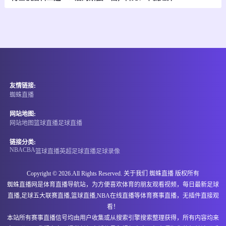
-
0
0
龙仁FC
釜山偶像
情报
08-07 18:30
即将开始
澳南超
友情链接:
-
0
0
托列斯比卡拉
西阿德莱德SC
蜘蛛直播
情报
网站地图:
网站地图
篮球直播
足球直播
08-07 18:30
即将开始
日职联
链接分类:
NBA
CBA
篮球直播
英超
足球直播
足球录像
-
0
0
大阪钢巴
浦和红钻
Copyright © 2026.All Rights Reserved. 关于我们
蜘蛛直播
版权所有
情报
蜘蛛直播网是体育直播导航站，为方便喜欢体育的朋友观看视频，每日最新足球
直播,足球五大联赛直播,篮球直播,NBA在线直播等体育赛事直播，无插件直接观
08-07 19:00
即将开始
俄青联
看！
本站所有赛事直播信号均由用户收集或从搜索引擎搜索整理获得，所有内容均来
-
0
0