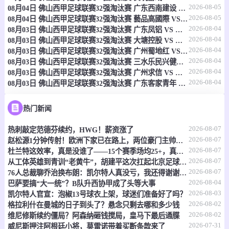
2026-08-05
08月04日 佛山西甲足球联赛32强淘汰赛 广东西南建设 VS 香港圣徒 全场录像
08-09 02:45
直播中
法乙
2026-08-05
08月04日 佛山西甲足球联赛32强淘汰赛 藝品高國際 VS 湛江狂狼·粵辉能源 全场录像
2026-08-04
08月03日 佛山西甲足球联赛32强淘汰赛 广东凤铝 VS 湛江八部科技 全场录像
-
0
0
南特
红星
2026-08-04
08月03日 佛山西甲足球联赛32强淘汰赛 大塘控股 VS 茂名市点都得 全场录像
2026-08-04
08月03日 佛山西甲足球联赛32强淘汰赛 广州蜀地红 VS 广州戴拿模 全场录像
情报
2026-08-04
08月03日 佛山西甲足球联赛32强淘汰赛 三水乐民兴健力宝 VS 中国澳门澳科精英 全场录像
2026-08-04
08月03日 佛山西甲足球联赛32强淘汰赛 广州求信 VS 顺德新青年 全场录像
2026-08-04
08月03日 佛山西甲足球联赛32强淘汰赛 广东客家青年 VS 广州英华思力U17 全场录像
08-09 02:45
直播中
法乙
-
0
0
波城
阿纳西
热门新闻
2026-08-07
热刺敲定范德芬续约，HWG！薪资涨了
情报
2026-08-07
赵松源1分钟传射！欧洲下家已在路上，两位豪门主帅抢着夸
2026-08-07
杜兰特这效率，真是没谁了——15个赛季场均25+，真实命中率还飙到60%
08-09 02:45
直播中
法乙
2026-08-07
从工体英雄到青训“老黄牛”，胡建平这次扛起北京足球的旗
2026-08-07
76人总裁聊乔治换布朗：凯尔特人真没亏，我还得谢谢他们
-
0
0
罗德兹
拉瓦勒
2026-08-04
巴萨要搞“大一统”？B队升西协甲成了头等大事
2026-08-03
凯尔特人官宣：泡椒13号球衣上架，球迷们准备好了吗？
情报
2026-08-02
格拉利什在曼城的日子到头了？悬念只剩去哪和多少钱
2026-08-02
维尼修斯续约僵局？阿森纳砸钱搅局，皇马下最后通牒
08-09 02:45
直播中
2026-07-31
法乙
威尼斯押注阿根廷小将，莫雷诺带着买断条款来了