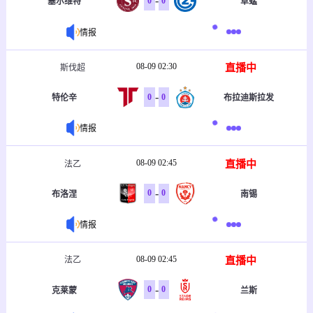
-
0
0
塞尔维特
草蜢
情报
08-09 02:30
直播中
斯伐超
-
0
0
特伦辛
布拉迪斯拉发
情报
08-09 02:45
直播中
法乙
-
0
0
布洛涅
南锡
情报
08-09 02:45
直播中
法乙
-
0
0
克莱蒙
兰斯