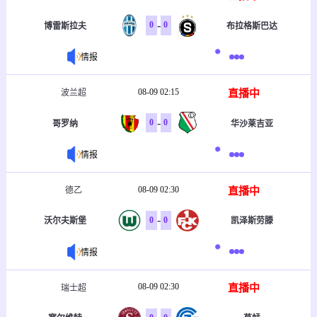
-
0
0
博雷斯拉夫
布拉格斯巴达
情报
08-09 02:15
直播中
波兰超
-
0
0
哥罗纳
华沙莱吉亚
情报
08-09 02:30
直播中
德乙
-
0
0
沃尔夫斯堡
凯泽斯劳滕
情报
08-09 02:30
直播中
瑞士超