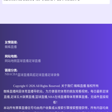
-
0
0
索肖
圣埃蒂安
情报
08-09 02:45
直播中
比甲
友情链接:
-
0
0
圣图尔登
洛默尔
蜘蛛直播
情报
网站地图:
网站地图
篮球直播
足球直播
08-09 02:45
直播中
比甲
链接分类:
NBA
CBA
篮球直播
英超
足球直播
足球录像
-
0
0
韦斯特洛
圣吉罗斯
Copyright © 2026.All Rights Reserved. 关于我们
蜘蛛直播
版权所有
情报
蜘蛛直播网是体育直播导航站，为方便喜欢体育的朋友观看视频，每日最新足球
直播,足球五大联赛直播,篮球直播,NBA在线直播等体育赛事直播，无插件直接观
08-09 03:00
直播中
哥伦乙
看！
本站所有赛事直播信号均由用户收集或从搜索引擎搜索整理获得，所有内容均来
-
0
0