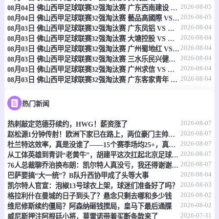
2026-08-05
08月04日 佛山西甲足球联赛32强淘汰赛 广东西南建设 VS 香港圣徒 全场录像
08-09 04:00
直播中
阿乙
2026-08-05
08月04日 佛山西甲足球联赛32强淘汰赛 藝品高國際 VS 湛江狂狼·粵辉能源 全场录像
2026-08-04
08月03日 佛山西甲足球联赛32强淘汰赛 广东凤铝 VS 湛江八部科技 全场录像
-
0
0
戈多伊克鲁斯
查克佛伊维
2026-08-04
08月03日 佛山西甲足球联赛32强淘汰赛 大塘控股 VS 茂名市点都得 全场录像
2026-08-04
08月03日 佛山西甲足球联赛32强淘汰赛 广州蜀地红 VS 广州戴拿模 全场录像
情报
2026-08-04
08月03日 佛山西甲足球联赛32强淘汰赛 三水乐民兴健力宝 VS 中国澳门澳科精英 全场录像
2026-08-04
08月03日 佛山西甲足球联赛32强淘汰赛 广州求信 VS 顺德新青年 全场录像
2026-08-04
08月03日 佛山西甲足球联赛32强淘汰赛 广东客家青年 VS 广州英华思力U17 全场录像
08-09 04:00
直播中
阿乙
-
0
0
洛斯安第斯
费罗卡利
热门新闻
2026-08-07
热刺敲定范德芬续约，HWG！薪资涨了
情报
2026-08-07
赵松源1分钟传射！欧洲下家已在路上，两位豪门主帅抢着夸
2026-08-07
杜兰特这效率，真是没谁了——15个赛季场均25+，真实命中率还飙到60%
08-09 04:00
直播中
阿乙
2026-08-07
从工体英雄到青训“老黄牛”，胡建平这次扛起北京足球的旗
2026-08-07
76人总裁聊乔治换布朗：凯尔特人真没亏，我还得谢谢他们
-
0
0
米德兰
迈普
2026-08-04
巴萨要搞“大一统”？B队升西协甲成了头等大事
2026-08-03
凯尔特人官宣：泡椒13号球衣上架，球迷们准备好了吗？
情报
2026-08-02
格拉利什在曼城的日子到头了？悬念只剩去哪和多少钱
2026-08-02
维尼修斯续约僵局？阿森纳砸钱搅局，皇马下最后通牒
08-09 04:00
直播中
2026-07-31
阿乙
威尼斯押注阿根廷小将，莫雷诺带着买断条款来了