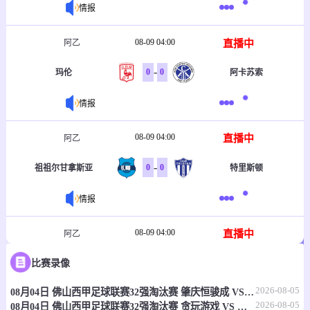
情报
08-09 04:00
直播中
阿乙
-
0
0
玛伦
阿卡苏索
情报
08-09 04:00
直播中
阿乙
-
0
0
祖祖尔甘拿斯亚
特里斯顿
情报
08-09 04:00
直播中
阿乙
-
0
0
比赛录像
甘拿斯亚迪罗
新芝加哥
2026-08-05
08月04日 佛山西甲足球联赛32强淘汰赛 肇庆恒骏成 VS 三七互娱 全场录像
情报
2026-08-05
08月04日 佛山西甲足球联赛32强淘汰赛 贪玩游戏 VS 美的薪火 全场录像