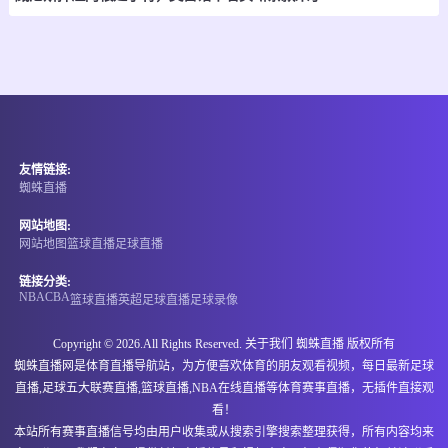
-
0
0
基尔梅斯
阿马格罗
情报
08-09 04:00
直播中
阿乙
友情链接:
-
0
0
科多巴竞赛会
圣米格尔
蜘蛛直播
情报
网站地图:
网站地图
篮球直播
足球直播
08-09 04:00
直播中
阿乙
链接分类:
NBA
CBA
篮球直播
英超
足球直播
足球录像
-
0
0
图库曼圣马丁
圣胡安圣马丁
Copyright © 2026.All Rights Reserved. 关于我们
蜘蛛直播
版权所有
情报
蜘蛛直播网是体育直播导航站，为方便喜欢体育的朋友观看视频，每日最新足球
直播,足球五大联赛直播,篮球直播,NBA在线直播等体育赛事直播，无插件直接观
08-09 04:00
直播中
阿乙曼特
看！
本站所有赛事直播信号均由用户收集或从搜索引擎搜索整理获得，所有内容均来
-
0
0