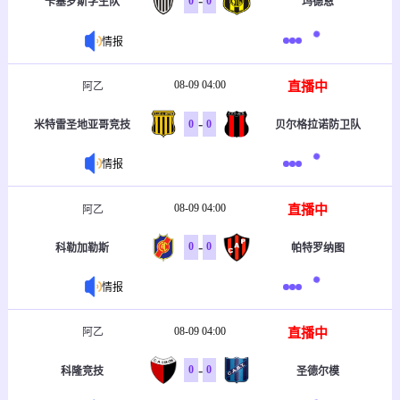
-
0
0
卡塞罗斯学生队
玛德恩
情报
08-09 04:00
直播中
阿乙
-
0
0
米特雷圣地亚哥竞技
贝尔格拉诺防卫队
情报
08-09 04:00
直播中
阿乙
-
0
0
科勒加勒斯
帕特罗纳图
情报
08-09 04:00
直播中
阿乙
-
0
0
科隆竞技
圣德尔模