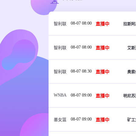
08-07 08:00
直播中
拉斯阿
智利联
08-07 08:00
直播中
艾斯
智利联
08-07 08:30
直播中
奥索
智利联
WNBA
08-07 09:00
直播中
明尼苏
08-07 09:00
直播中
矿工
墨女篮