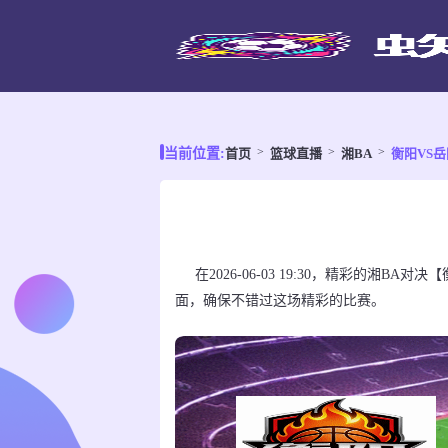
首页
篮球直播
湘BA
衡阳VS岳
当前位置:
在2026-06-03 19:30，精彩的湘
面，确保不错过这场精彩的比赛。