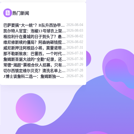
热门新闻
2026-08-04
巴萨要搞“大一统”？B队升西协甲成了头等大事
2026-08-03
凯尔特人官宣：泡椒13号球衣上架，球迷们准备好了吗？
2026-08-02
格拉利什在曼城的日子到头了？悬念只剩去哪和多少钱
2026-08-02
维尼修斯续约僵局？阿森纳砸钱搅局，皇马下最后通牒
2026-07-31
威尼斯押注阿根廷小将，莫雷诺带着买断条款来了
2026-07-31
那不勒斯致哀：巴雷西，一个时代的背影
2026-07-30
詹姆斯圣诞大战的“全勤”纪录，还能撑多久？
2026-07-29
常德“湘超”票根合伙人招募，只有50个名额，你舍得错过吗？
2026-07-28
切尔西锁定维尔贝克？清洗名单上还有德拉普和杰克逊
2026-07-26
J博士谈詹科二选一：詹姆斯独一档，科比？不就是乔丹复刻版嘛