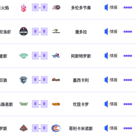
-
0
0
兰火焰
多伦多节奏
情报
-
0
0
尼洛虾
潘多拉
情报
-
0
0
查斯
阿斯特罗斯
情报
-
0
0
巨狼
墨西卡利
情报
-
0
0
圣路易斯
坎昆卡罗
情报
-
0
0
罗斯
哥利卡米诺斯
情报