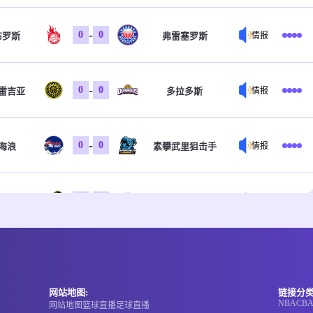
-
0
0
布罗斯
弗雷塞罗斯
情报
-
0
0
雷吉亚
多拉多斯
情报
-
0
0
海浪
素攀武里狙击手
情报
-
0
0
方兴渡
青岛崂山啤酒
情报
-
0
0
菲尔马
勇士之路
情报
网站地图:
链接分类
NBA
CB
网站地图
篮球直播
足球直播
-
0
0
多斯
博尔特斯
情报