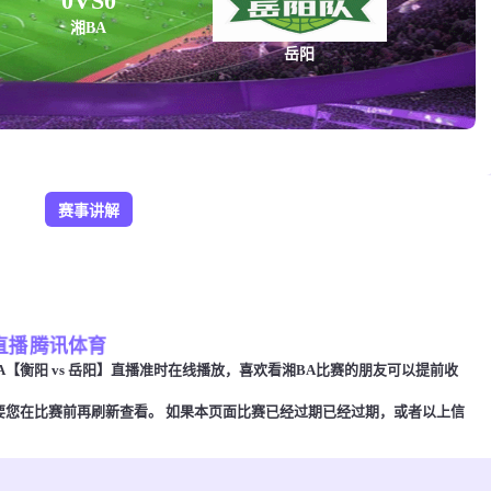
0
VS
0
湘BA
岳阳
赛事讲解
直播
腾讯体育
0，湘BA【衡阳 vs 岳阳】直播准时在线播放，喜欢看湘BA比赛的朋友可以提前收
要您在比赛前再刷新查看。 如果本页面比赛已经过期已经过期，或者以上信