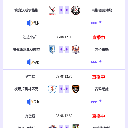
-
0
0
埃奇沃斯伊格斯
韦斯顿劳动熊
情报
08-08 12:00
直播中
澳威北超
-
0
0
纽卡斯尔奥林匹克
瓦伦蒂勒
情报
08-08 12:30
直播中
澳首超
-
0
0
坎培拉奥林匹克
古玛老虎
情报
08-08 12:30
直播中
澳塔超