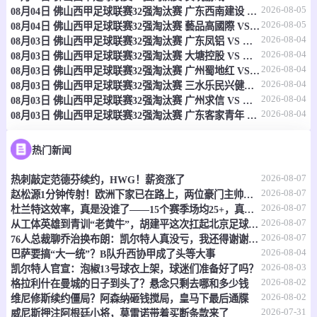
2026-08-05
08月04日 佛山西甲足球联赛32强淘汰赛 广东西南建设 VS 香港圣徒 全场录像
08-08 02:45
直播中
爱甲
2026-08-05
08月04日 佛山西甲足球联赛32强淘汰赛 藝品高國際 VS 湛江狂狼·粵辉能源 全场录像
2026-08-04
08月03日 佛山西甲足球联赛32强淘汰赛 广东凤铝 VS 湛江八部科技 全场录像
-
0
0
科布漫步者
特瑞特联
2026-08-04
08月03日 佛山西甲足球联赛32强淘汰赛 大塘控股 VS 茂名市点都得 全场录像
2026-08-04
08月03日 佛山西甲足球联赛32强淘汰赛 广州蜀地红 VS 广州戴拿模 全场录像
情报
2026-08-04
08月03日 佛山西甲足球联赛32强淘汰赛 三水乐民兴健力宝 VS 中国澳门澳科精英 全场录像
2026-08-04
08月03日 佛山西甲足球联赛32强淘汰赛 广州求信 VS 顺德新青年 全场录像
2026-08-04
08月03日 佛山西甲足球联赛32强淘汰赛 广东客家青年 VS 广州英华思力U17 全场录像
08-08 02:45
直播中
爱甲
-
0
0
科克城
凯里FC
热门新闻
2026-08-07
热刺敲定范德芬续约，HWG！薪资涨了
情报
2026-08-07
赵松源1分钟传射！欧洲下家已在路上，两位豪门主帅抢着夸
2026-08-07
杜兰特这效率，真是没谁了——15个赛季场均25+，真实命中率还飙到60%
08-08 02:45
直播中
爱甲
2026-08-07
从工体英雄到青训“老黄牛”，胡建平这次扛起北京足球的旗
2026-08-07
76人总裁聊乔治换布朗：凯尔特人真没亏，我还得谢谢他们
-
0
0
都柏林大学
韦克斯福德
2026-08-04
巴萨要搞“大一统”？B队升西协甲成了头等大事
2026-08-03
凯尔特人官宣：泡椒13号球衣上架，球迷们准备好了吗？
情报
2026-08-02
格拉利什在曼城的日子到头了？悬念只剩去哪和多少钱
2026-08-02
维尼修斯续约僵局？阿森纳砸钱搅局，皇马下最后通牒
08-08 02:45
直播中
2026-07-31
比甲
威尼斯押注阿根廷小将，莫雷诺带着买断条款来了