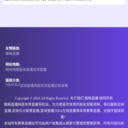
-
0
0
布鲁日
科特赖克
情报
08-08 02:45
直播中
北爱超
友情链接:
-
0
0
克里夫顿维尔
克鲁萨德
蜘蛛直播
情报
网站地图:
网站地图
篮球直播
足球直播
08-08 02:45
直播中
威超
链接分类:
NBA
CBA
篮球直播
英超
足球直播
足球录像
-
0
0
空中巴士
卡迪夫都市大学
Copyright © 2026.All Rights Reserved. 关于我们
蜘蛛直播
版权所有
情报
蜘蛛直播网是体育直播导航站，为方便喜欢体育的朋友观看视频，每日最新足球
直播,足球五大联赛直播,篮球直播,NBA在线直播等体育赛事直播，无插件直接观
08-08 02:45
直播中
威超
看！
本站所有赛事直播信号均由用户收集或从搜索引擎搜索整理获得，所有内容均来
-
0
0