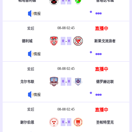
-
0
0
帕地普利德
普塔达韦城
情报
08-08 02:45
直播中
爱超
-
0
0
德利城
斯莱戈流浪者
情报
08-08 02:45
直播中
爱超
-
0
0
戈尔韦联
德罗赫达联
情报
08-08 02:45
直播中
爱超
-
0
0
谢尔伯恩
圣帕特里克