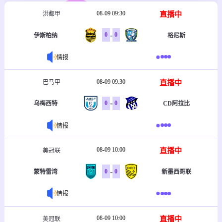
08-09 09:30
直播中
洪都甲
-
0
0
伊斯柏纳
格尼斯
情报
08-09 09:30
直播中
巴马甲
-
0
0
乌梅西特
CD阿拉比
情报
08-09 10:00
直播中
美冠联
-
0
0
蒙特雷湾
新墨西哥联
情报
08-09 10:00
直播中
美冠联