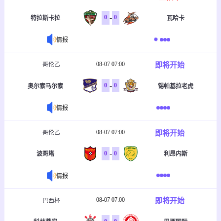
-
0
0
特拉斯卡拉
瓦哈卡
情报
08-07 07:00
即将开始
哥伦乙
-
0
0
奥尔索马尔索
锡帕基拉老虎
情报
08-07 07:00
即将开始
哥伦乙
-
0
0
波哥塔
利昂内斯
情报
08-07 07:00
即将开始
巴西杯