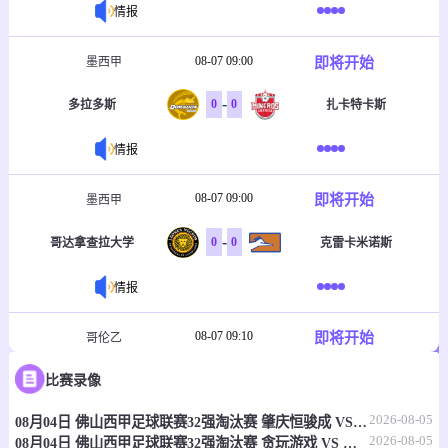
情报
08-07 09:00
即将开始
墨西甲
-
0
0
多拉多斯
扎卡特卡斯
情报
08-07 09:00
即将开始
墨西甲
-
0
0
哥达拿查拉大学
克雷卡米诺斯
情报
08-07 09:10
即将开始
哥伦乙
-
0
0
比赛录像
卡达根拿
尤姆博独立
2026-08-05
08月04日 佛山西甲足球联赛32强淘汰赛 肇庆恒骏成 VS 三七互娱 全场录像
情报
2026-08-05
08月04日 佛山西甲足球联赛32强淘汰赛 贪玩游戏 VS 美的薪火 全场录像