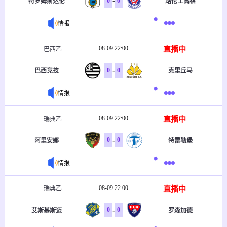
-
0
0
特罗姆斯达伦
路伦士高格
情报
08-09 22:00
直播中
巴西乙
-
0
0
巴西竞技
克里丘马
情报
08-09 22:00
直播中
瑞典乙
-
0
0
阿里安娜
特雷勒堡
情报
08-09 22:00
直播中
瑞典乙
-
0
0
艾斯基斯迈
罗森加德