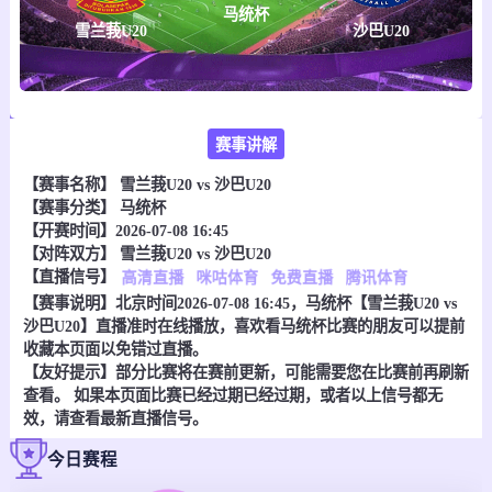
马统杯
雪兰莪U20
沙巴U20
赛事讲解
【赛事名称】
雪兰莪U20 vs 沙巴U20
【赛事分类】
马统杯
【开赛时间】2026-07-08 16:45
【对阵双方】
雪兰莪U20 vs 沙巴U20
【直播信号】
高清直播
咪咕体育
免费直播
腾讯体育
【赛事说明】北京时间2026-07-08 16:45，马统杯【雪兰莪U20 vs
沙巴U20】直播准时在线播放，喜欢看马统杯比赛的朋友可以提前
收藏本页面以免错过直播。
【友好提示】部分比赛将在赛前更新，可能需要您在比赛前再刷新
查看。 如果本页面比赛已经过期已经过期，或者以上信号都无
效，请查看最新直播信号。
今日赛程