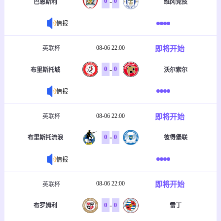
-
0
0
巴恩斯利
维冈竞技
情报
08-06 22:00
即将开始
英联杯
-
0
0
布里斯托城
沃尔索尔
情报
08-06 22:00
即将开始
英联杯
-
0
0
布里斯托流浪
彼得堡联
情报
08-06 22:00
即将开始
英联杯
-
0
0
布罗姆利
雷丁