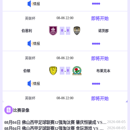
情报
08-06 22:00
即将开始
英联杯
-
0
0
伯恩利
诺茨郡
情报
08-06 22:00
即将开始
英联杯
-
0
0
伯顿
布莱克本
情报
08-06 22:00
即将开始
英联杯
-
比赛录像
0
0
卡迪夫城
斯文登
2026-08-05
08月04日 佛山西甲足球联赛32强淘汰赛 肇庆恒骏成 VS 三七互娱 全场录像
情报
2026-08-05
08月04日 佛山西甲足球联赛32强淘汰赛 贪玩游戏 VS 美的薪火 全场录像