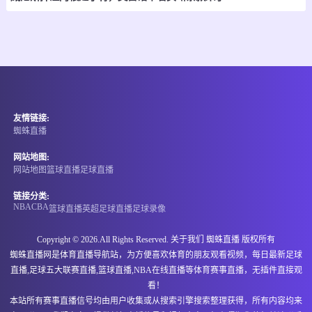
-
0
0
班迪马士邦
伊斯坦堡士邦
情报
08-10 00:00
直播中
土甲
友情链接:
-
0
0
波德鲁姆士邦
布尔萨体育
蜘蛛直播
情报
网站地图:
网站地图
篮球直播
足球直播
08-10 00:00
直播中
土甲
链接分类:
NBA
CBA
篮球直播
英超
足球直播
足球录像
-
0
0
波卢斯堡
文尼沙BB
Copyright © 2026.All Rights Reserved. 关于我们
蜘蛛直播
版权所有
情报
蜘蛛直播网是体育直播导航站，为方便喜欢体育的朋友观看视频，每日最新足球
直播,足球五大联赛直播,篮球直播,NBA在线直播等体育赛事直播，无插件直接观
08-10 00:00
直播中
土甲
看！
本站所有赛事直播信号均由用户收集或从搜索引擎搜索整理获得，所有内容均来