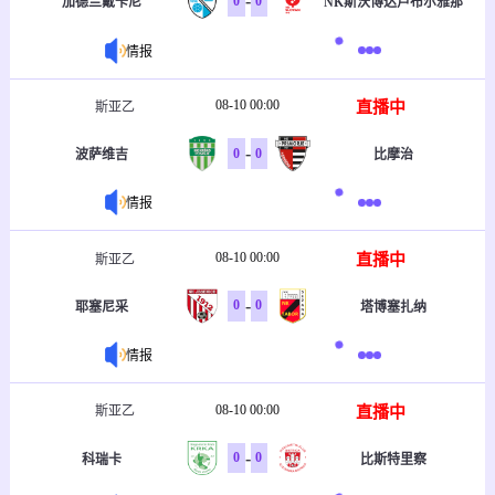
-
0
0
加德兰戴卡尼
NK斯沃博达卢布尔雅那
情报
08-10 00:00
直播中
斯亚乙
-
0
0
波萨维吉
比摩治
情报
08-10 00:00
直播中
斯亚乙
-
0
0
耶塞尼采
塔博塞扎纳
情报
08-10 00:00
直播中
斯亚乙
-
0
0
科瑞卡
比斯特里察