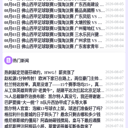
2026-08-05
08月04日 佛山西甲足球联赛32强淘汰赛 广东西南建设 VS 香港圣徒 全场录像
08-10 00:00
直播中
意杯
2026-08-05
08月04日 佛山西甲足球联赛32强淘汰赛 藝品高國際 VS 湛江狂狼·粵辉能源 全场录像
2026-08-04
08月03日 佛山西甲足球联赛32强淘汰赛 广东凤铝 VS 湛江八部科技 全场录像
-
0
0
贝内文托
拉维纳
2026-08-04
08月03日 佛山西甲足球联赛32强淘汰赛 大塘控股 VS 茂名市点都得 全场录像
2026-08-04
08月03日 佛山西甲足球联赛32强淘汰赛 广州蜀地红 VS 广州戴拿模 全场录像
情报
2026-08-04
08月03日 佛山西甲足球联赛32强淘汰赛 三水乐民兴健力宝 VS 中国澳门澳科精英 全场录像
2026-08-04
08月03日 佛山西甲足球联赛32强淘汰赛 广州求信 VS 顺德新青年 全场录像
2026-08-04
08月03日 佛山西甲足球联赛32强淘汰赛 广东客家青年 VS 广州英华思力U17 全场录像
08-10 00:00
直播中
意杯
-
0
0
维琴察
卡塔尼亚
热门新闻
2026-08-07
热刺敲定范德芬续约，HWG！薪资涨了
情报
2026-08-07
赵松源1分钟传射！欧洲下家已在路上，两位豪门主帅抢着夸
2026-08-07
杜兰特这效率，真是没谁了——15个赛季场均25+，真实命中率还飙到60%
08-10 00:00
直播中
土甲
2026-08-07
从工体英雄到青训“老黄牛”，胡建平这次扛起北京足球的旗
2026-08-07
76人总裁聊乔治换布朗：凯尔特人真没亏，我还得谢谢他们
-
0
0
安塔利亚体育
克斯欧仁古库
2026-08-04
巴萨要搞“大一统”？B队升西协甲成了头等大事
2026-08-03
凯尔特人官宣：泡椒13号球衣上架，球迷们准备好了吗？
情报
2026-08-02
格拉利什在曼城的日子到头了？悬念只剩去哪和多少钱
2026-08-02
维尼修斯续约僵局？阿森纳砸钱搅局，皇马下最后通牒
08-10 00:00
2026-07-31
直播中
土甲
威尼斯押注阿根廷小将，莫雷诺带着买断条款来了