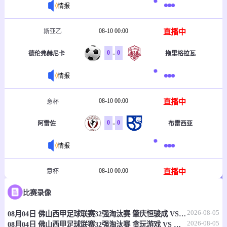
情报
08-10 00:00
直播中
斯亚乙
-
0
0
拖里格拉瓦
德伦弗赫尼卡
情报
08-10 00:00
直播中
意杯
-
0
0
阿雷佐
布雷西亚
情报
08-10 00:00
直播中
意杯
-
比赛录像
0
0
阿斯科利
波坦察
2026-08-05
08月04日 佛山西甲足球联赛32强淘汰赛 肇庆恒骏成 VS 三七互娱 全场录像
情报
2026-08-05
08月04日 佛山西甲足球联赛32强淘汰赛 贪玩游戏 VS 美的薪火 全场录像