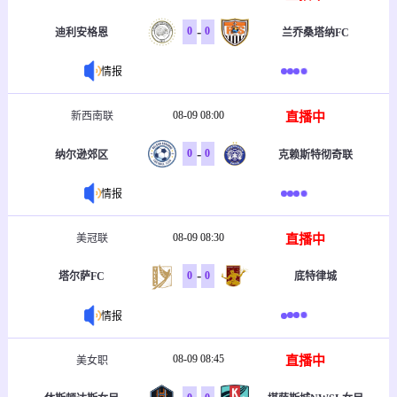
-
0
0
迪利安格恩
兰乔桑塔纳FC
情报
08-09 08:00
直播中
新西南联
-
0
0
纳尔逊郊区
克赖斯特彻奇联
情报
08-09 08:30
直播中
美冠联
-
0
0
塔尔萨FC
底特律城
情报
08-09 08:45
直播中
美女职