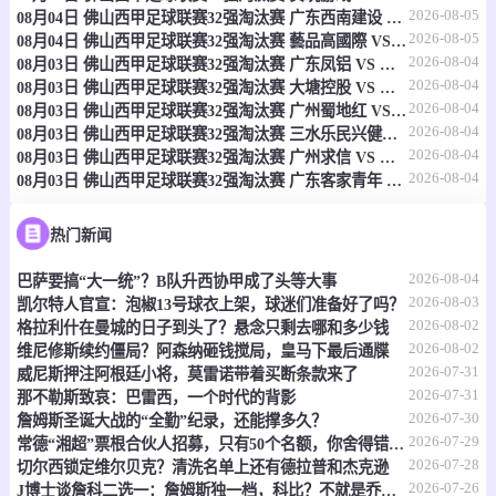
2026-08-05
08月04日 佛山西甲足球联赛32强淘汰赛 广东西南建设 VS 香港圣徒 全场录像
08-07 18:30
即将开始
韩K2联
2026-08-05
08月04日 佛山西甲足球联赛32强淘汰赛 藝品高國際 VS 湛江狂狼·粵辉能源 全场录像
2026-08-04
08月03日 佛山西甲足球联赛32强淘汰赛 广东凤铝 VS 湛江八部科技 全场录像
-
0
0
庆南FC
大邱FC
2026-08-04
08月03日 佛山西甲足球联赛32强淘汰赛 大塘控股 VS 茂名市点都得 全场录像
2026-08-04
08月03日 佛山西甲足球联赛32强淘汰赛 广州蜀地红 VS 广州戴拿模 全场录像
情报
2026-08-04
08月03日 佛山西甲足球联赛32强淘汰赛 三水乐民兴健力宝 VS 中国澳门澳科精英 全场录像
2026-08-04
08月03日 佛山西甲足球联赛32强淘汰赛 广州求信 VS 顺德新青年 全场录像
2026-08-04
08月03日 佛山西甲足球联赛32强淘汰赛 广东客家青年 VS 广州英华思力U17 全场录像
08-07 18:30
即将开始
韩K2联
-
0
0
华城FC
首尔衣恋
热门新闻
2026-08-04
巴萨要搞“大一统”？B队升西协甲成了头等大事
情报
2026-08-03
凯尔特人官宣：泡椒13号球衣上架，球迷们准备好了吗？
2026-08-02
格拉利什在曼城的日子到头了？悬念只剩去哪和多少钱
08-07 18:30
即将开始
韩K2联
2026-08-02
维尼修斯续约僵局？阿森纳砸钱搅局，皇马下最后通牒
2026-07-31
威尼斯押注阿根廷小将，莫雷诺带着买断条款来了
-
0
0
水原三星
金海
2026-07-31
那不勒斯致哀：巴雷西，一个时代的背影
2026-07-30
詹姆斯圣诞大战的“全勤”纪录，还能撑多久？
情报
2026-07-29
常德“湘超”票根合伙人招募，只有50个名额，你舍得错过吗？
2026-07-28
切尔西锁定维尔贝克？清洗名单上还有德拉普和杰克逊
08-07 18:30
即将开始
2026-07-26
韩K2联
J博士谈詹科二选一：詹姆斯独一档，科比？不就是乔丹复刻版嘛