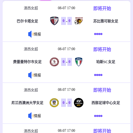
08-07 17:00
即将开始
澳西女超
-
0
0
巴尔卡塔女足
苏比雅可联女足
情报
08-07 17:00
即将开始
澳西女超
-
0
0
费雷曼特尔市女足
珀斯SC女足
情报
08-07 17:00
即将开始
澳西女超
-
0
0
尼兰西澳洲大学女足
西部足球中心女足
情报
08-07 17:00
即将开始
澳西女超