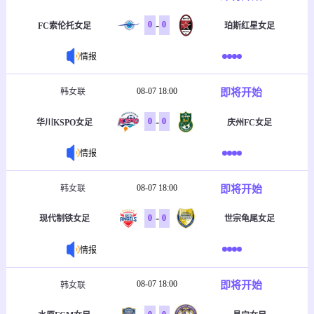
-
0
0
FC索伦托女足
珀斯红星女足
情报
08-07 18:00
即将开始
韩女联
-
0
0
华川KSPO女足
庆州FC女足
情报
08-07 18:00
即将开始
韩女联
-
0
0
现代制铁女足
世宗龟尾女足
情报
08-07 18:00
即将开始
韩女联