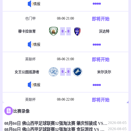
情报
08-06 21:00
即将开始
也门甲
-
0
0
穆卡拉体育
沃达特
情报
08-06 21:00
即将开始
英联杯
-
0
0
女王公园巡游者
米尔沃尔
情报
08-06 22:00
即将开始
英联杯
比赛录像
-
0
0
AFC温布尔登
纽波特
2026-08-05
08月04日 佛山西甲足球联赛32强淘汰赛 肇庆恒骏成 VS 三七互娱 全场录像
情报
2026-08-05
08月04日 佛山西甲足球联赛32强淘汰赛 贪玩游戏 VS 美的薪火 全场录像