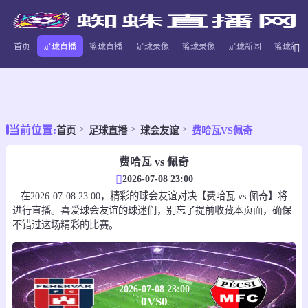
首页
足球直播
篮球直播
足球录像
篮球录像
足球新闻
篮球新闻
当前位置:
首页
足球直播
球会友谊
费哈瓦VS佩奇
费哈瓦 vs 佩奇
2026-07-08 23:00
在2026-07-08 23:00，精彩的球会友谊对决【费哈瓦 vs 佩奇】将
进行直播。喜爱球会友谊的球迷们，别忘了提前收藏本页面，确保
不错过这场精彩的比赛。
2026-07-08 23:00
0
VS
0