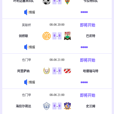
-
0
0
卡拉特B队
叶利迈塞米B队
情报
08-06 20:00
即将开始
英联杯
-
0
0
剑桥联
巴尼特
情报
08-06 21:00
即将开始
也门甲
-
0
0
阿里萨纳
哈德瑞马特
情报
08-06 21:00
即将开始
也门甲
-
0
0
海拉尔荷达
史兰姆