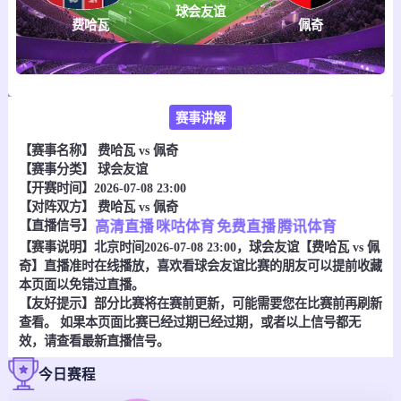
球会友谊
费哈瓦
佩奇
赛事讲解
【赛事名称】
费哈瓦 vs 佩奇
【赛事分类】
球会友谊
【开赛时间】2026-07-08 23:00
【对阵双方】
费哈瓦 vs 佩奇
【直播信号】
高清直播
咪咕体育
免费直播
腾讯体育
【赛事说明】北京时间2026-07-08 23:00，球会友谊【费哈瓦 vs 佩
奇】直播准时在线播放，喜欢看球会友谊比赛的朋友可以提前收藏
本页面以免错过直播。
【友好提示】部分比赛将在赛前更新，可能需要您在比赛前再刷新
查看。 如果本页面比赛已经过期已经过期，或者以上信号都无
效，请查看最新直播信号。
今日赛程