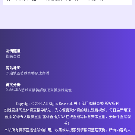
-
0
0
布罗姆利
雷丁
情报
08-06 22:00
即将开始
英联杯
友情链接:
-
0
0
伯恩利
诺茨郡
蜘蛛直播
情报
网站地图:
网站地图
篮球直播
足球直播
08-06 22:00
即将开始
英联杯
链接分类:
NBA
CBA
篮球直播
英超
足球直播
足球录像
-
0
0
伯顿
布莱克本
Copyright © 2026.All Rights Reserved. 关于我们
蜘蛛直播
版权所有
情报
蜘蛛直播网是体育直播导航站，为方便喜欢体育的朋友观看视频，每日最新足球
直播,足球五大联赛直播,篮球直播,NBA在线直播等体育赛事直播，无插件直接观
08-06 22:00
即将开始
看！
英联杯
本站所有赛事直播信号均由用户收集或从搜索引擎搜索整理获得，所有内容均来