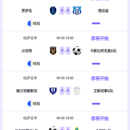
-
0
0
贾伊克
塔拉兹
情报
08-06 18:00
即将开始
哈萨克甲
-
0
0
沙克特
卡斯比阿克套B队
情报
08-06 18:00
即将开始
哈萨克甲
-
0
0
图兰突厥斯坦
艾斯坦拿B队
情报
08-06 18:00
即将开始
哈萨克甲