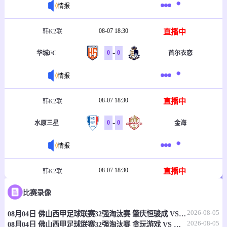
情报
08-07 18:30
直播中
韩K2联
-
0
0
华城FC
首尔衣恋
情报
08-07 18:30
直播中
韩K2联
-
0
0
水原三星
金海
情报
08-07 18:30
直播中
韩K2联
-
0
0
比赛录像
龙仁FC
釜山偶像
2026-08-05
08月04日 佛山西甲足球联赛32强淘汰赛 肇庆恒骏成 VS 三七互娱 全场录像
情报
2026-08-05
08月04日 佛山西甲足球联赛32强淘汰赛 贪玩游戏 VS 美的薪火 全场录像