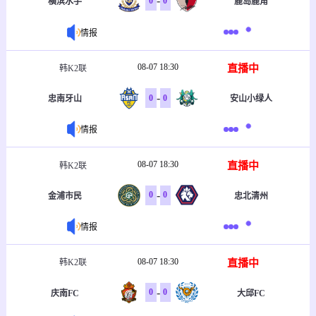
-
0
0
横滨水手
鹿岛鹿角
情报
08-07 18:30
直播中
韩K2联
-
0
0
忠南牙山
安山小绿人
情报
08-07 18:30
直播中
韩K2联
-
0
0
金浦市民
忠北清州
情报
08-07 18:30
直播中
韩K2联
-
0
0
庆南FC
大邱FC