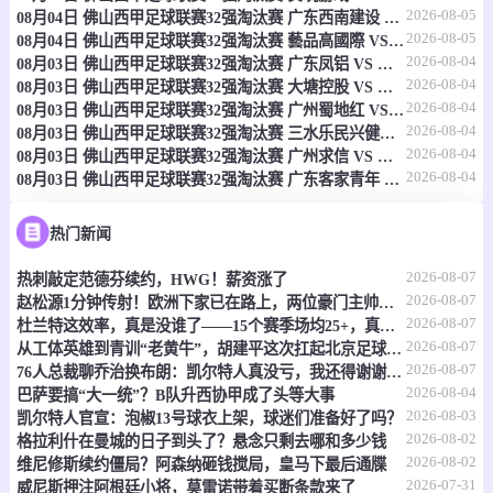
2026-08-05
08月04日 佛山西甲足球联赛32强淘汰赛 广东西南建设 VS 香港圣徒 全场录像
08-07 18:30
直播中
澳南超
2026-08-05
08月04日 佛山西甲足球联赛32强淘汰赛 藝品高國際 VS 湛江狂狼·粵辉能源 全场录像
2026-08-04
08月03日 佛山西甲足球联赛32强淘汰赛 广东凤铝 VS 湛江八部科技 全场录像
-
0
0
托列斯比卡拉
西阿德莱德SC
2026-08-04
08月03日 佛山西甲足球联赛32强淘汰赛 大塘控股 VS 茂名市点都得 全场录像
2026-08-04
08月03日 佛山西甲足球联赛32强淘汰赛 广州蜀地红 VS 广州戴拿模 全场录像
情报
2026-08-04
08月03日 佛山西甲足球联赛32强淘汰赛 三水乐民兴健力宝 VS 中国澳门澳科精英 全场录像
2026-08-04
08月03日 佛山西甲足球联赛32强淘汰赛 广州求信 VS 顺德新青年 全场录像
2026-08-04
08月03日 佛山西甲足球联赛32强淘汰赛 广东客家青年 VS 广州英华思力U17 全场录像
08-07 18:30
直播中
日职联
-
0
0
大阪钢巴
浦和红钻
热门新闻
2026-08-07
热刺敲定范德芬续约，HWG！薪资涨了
情报
2026-08-07
赵松源1分钟传射！欧洲下家已在路上，两位豪门主帅抢着夸
2026-08-07
杜兰特这效率，真是没谁了——15个赛季场均25+，真实命中率还飙到60%
08-07 19:00
直播中
俄青联
2026-08-07
从工体英雄到青训“老黄牛”，胡建平这次扛起北京足球的旗
2026-08-07
76人总裁聊乔治换布朗：凯尔特人真没亏，我还得谢谢他们
-
0
0
阿尔玛兹安泰青年队
诺夫哥罗德青年队
2026-08-04
巴萨要搞“大一统”？B队升西协甲成了头等大事
2026-08-03
凯尔特人官宣：泡椒13号球衣上架，球迷们准备好了吗？
情报
2026-08-02
格拉利什在曼城的日子到头了？悬念只剩去哪和多少钱
2026-08-02
维尼修斯续约僵局？阿森纳砸钱搅局，皇马下最后通牒
08-07 19:00
直播中
2026-07-31
俄青联
威尼斯押注阿根廷小将，莫雷诺带着买断条款来了