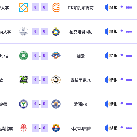
-
0
0
拉大学
FK加扎尔肯特
情报
-
0
0
纳大学
柏克塔哥B队
情报
-
0
0
库尔甘
加云
情报
-
0
0
钦
奇兹里克FC
情报
-
0
0
波德
雅潘FK
情报
-
0
0
克莫比兹
休尔坦古佐
情报