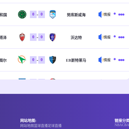
-
0
0
共和国
努库斯咸海
情报
-
0
0
塔泽
沃达特
情报
-
0
0
图尔
EB斯特莱马
情报
-
0
0
斯维克
托尔斯港
情报
-
0
0
域克女足
葛洛塔女足
情报
网站地图:
链接分类
NBA
CB
网站地图
篮球直播
足球直播
-
0
0
托尔女足
阿简尼斯女足
情报