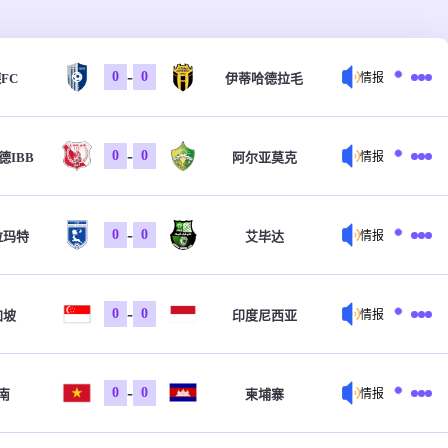
-
0
0
FC
伊蒂哈德拉毛
情报
-
0
0
德IBB
阿尔亚莫克
情报
-
0
0
拉玛特
艾毕达
情报
-
0
0
加坡
印度尼西亚
情报
-
0
0
南
柬埔寨
情报