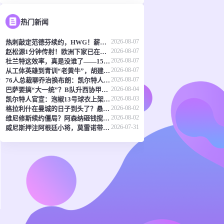
热门新闻
2026-08-07
热刺敲定范德芬续约，HWG！薪资涨了
2026-08-07
赵松源1分钟传射！欧洲下家已在路上，两位豪门主帅抢着夸
2026-08-07
杜兰特这效率，真是没谁了——15个赛季场均25+，真实命中率还飙到60%
2026-08-07
从工体英雄到青训“老黄牛”，胡建平这次扛起北京足球的旗
2026-08-07
76人总裁聊乔治换布朗：凯尔特人真没亏，我还得谢谢他们
2026-08-04
巴萨要搞“大一统”？B队升西协甲成了头等大事
2026-08-03
凯尔特人官宣：泡椒13号球衣上架，球迷们准备好了吗？
2026-08-02
格拉利什在曼城的日子到头了？悬念只剩去哪和多少钱
2026-08-02
维尼修斯续约僵局？阿森纳砸钱搅局，皇马下最后通牒
2026-07-31
威尼斯押注阿根廷小将，莫雷诺带着买断条款来了