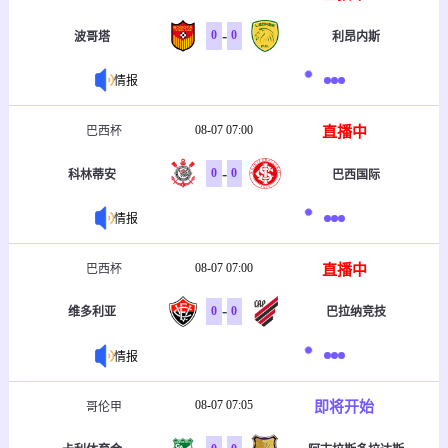
-
0
0
波哥塔
利昂内斯
情报
08-07 07:00
直播中
巴西杯
-
0
0
科林蒂安
巴西国际
情报
08-07 07:00
直播中
巴西杯
-
0
0
维多利亚
巴拉纳竞技
情报
08-07 07:05
即将开始
哥伦甲