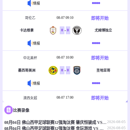
情报
08-07 09:10
即将开始
哥伦乙
-
0
0
卡达根拿
尤姆博独立
情报
08-07 10:00
即将开始
中北美杯
-
0
0
墨西哥美洲
圣地亚哥
情报
08-07 17:00
即将开始
澳西女超
-
0
0
比赛录像
巴尔卡塔女足
苏比雅可联女足
2026-08-05
08月04日 佛山西甲足球联赛32强淘汰赛 肇庆恒骏成 VS 三七互娱 全场录像
情报
2026-08-05
08月04日 佛山西甲足球联赛32强淘汰赛 贪玩游戏 VS 美的薪火 全场录像