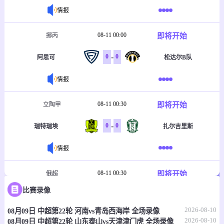
情报
08-11 00:00
即将开始
挪丙
-
0
0
阿思可
松达尔B队
情报
08-11 00:30
即将开始
立陶甲
-
0
0
瑞特瑞埃
扎尔吉里斯
情报
08-11 00:30
即将开始
俄超
比赛录像
-
0
0
沃罗涅日火炬
格罗兹尼特里克
2026-08-10
08月09日 中超第22轮 河南vs青岛西海岸 全场录像
情报
2026-08-10
08月09日 中超第22轮 山东泰山vs天津津门虎 全场录像