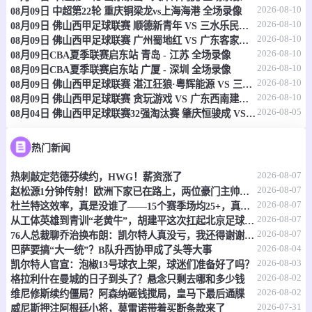
2026-08-10
08月09日 中超第22轮 重庆铜梁龙vs上海海港 全场录像
2026-08-10
08-11 01:00
08月09日 佛山西甲足球联赛 顺德新青年 VS 三水乐民兴健力宝 全场录像
即将开始
瑞典超
2026-08-10
08月09日 佛山西甲足球联赛 广州蜀地红 VS 广东客家青年 全场录像
2026-08-10
-
08月09日CBA夏季联赛启东站 青岛 - 江苏 全场录像
0
0
天狼星
布洛马波卡纳
2026-08-10
08月09日CBA夏季联赛启东站 广厦 - 深圳 全场录像
2026-08-10
08月09日 佛山西甲足球联赛 湛江狂狼·粵辉能源 VS 三七互娱 全场录像
情报
2026-08-10
08月09日 佛山西甲足球联赛 贪玩游戏 VS 广东西南建设 全场录像
2026-08-05
08月04日 佛山西甲足球联赛32强淘汰赛 肇庆恒骏成 VS 三七互娱 全场录像
08-11 01:00
即将开始
瑞典超
热门新闻
-
0
0
瓦斯特拉斯
尤尔加登
2026-08-07
热刺敲定范德芬续约，HWG！薪资涨了
情报
2026-08-07
赵松源1分钟传射！欧洲下家已在路上，两位豪门主帅抢着夸
2026-08-07
杜兰特这效率，真是没谁了——15个赛季场均25+，真实命中率还飙到60%
08-11 01:00
即将开始
瑞典甲
2026-08-07
从工体英雄到青训“老黄牛”，胡建平这次扛起北京足球的旗
2026-08-07
76人总裁聊乔治换布朗：凯尔特人真没亏，我还得谢谢他们
-
0
0
诺尔比
奥雷布洛
2026-08-04
巴萨要搞“大一统”？B队升西协甲成了头等大事
2026-08-03
凯尔特人官宣：泡椒13号球衣上架，球迷们准备好了吗？
2026-08-02
格拉利什在曼城的日子到头了？悬念只剩去哪和多少钱
情报
2026-08-02
维尼修斯续约僵局？阿森纳砸钱搅局，皇马下最后通牒
2026-07-31
威尼斯押注阿根廷小将，莫雷诺带着买断条款来了