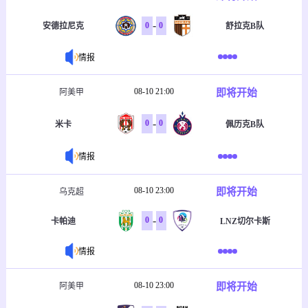
-
0
0
安德拉尼克
舒拉克B队
情报
08-10 21:00
即将开始
阿美甲
-
0
0
米卡
佩历克B队
情报
08-10 23:00
即将开始
乌克超
-
0
0
卡帕迪
LNZ切尔卡斯
情报
08-10 23:00
即将开始
阿美甲