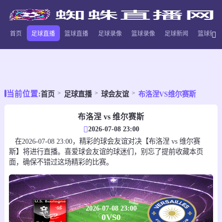
首页
足球直播
篮球直播
足球录像
篮球录像
足球新闻
篮球新闻
当前位置:
首页
足球直播
球会友谊
布洛涅VS维尔赛斯
布洛涅 vs 维尔赛斯
2026-07-08 23:00
在2026-07-08 23:00，精彩的球会友谊对决【布洛涅 vs 维尔赛
斯】将进行直播。喜爱球会友谊的球迷们，别忘了提前收藏本页
面，确保不错过这场精彩的比赛。
2026-07-08 23:00
0
VS
0