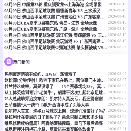
2026-08-10
08月09日 中超第22轮 重庆铜梁龙vs上海海港 全场录像
2026-08-10
08-11 01:00
08月09日 佛山西甲足球联赛 顺德新青年 VS 三水乐民兴健力宝 全场录像
即将开始
瑞典甲
2026-08-10
08月09日 佛山西甲足球联赛 广州蜀地红 VS 广东客家青年 全场录像
2026-08-10
-
08月09日CBA夏季联赛启东站 青岛 - 江苏 全场录像
0
0
诺尔比
奥雷布洛
2026-08-10
08月09日CBA夏季联赛启东站 广厦 - 深圳 全场录像
2026-08-10
08月09日 佛山西甲足球联赛 湛江狂狼·粵辉能源 VS 三七互娱 全场录像
情报
2026-08-10
08月09日 佛山西甲足球联赛 贪玩游戏 VS 广东西南建设 全场录像
2026-08-05
08月04日 佛山西甲足球联赛32强淘汰赛 肇庆恒骏成 VS 三七互娱 全场录像
08-11 01:00
即将开始
挪甲
热门新闻
-
0
0
莫斯
奥德
2026-08-07
热刺敲定范德芬续约，HWG！薪资涨了
情报
2026-08-07
赵松源1分钟传射！欧洲下家已在路上，两位豪门主帅抢着夸
2026-08-07
杜兰特这效率，真是没谁了——15个赛季场均25+，真实命中率还飙到60%
08-11 01:00
即将开始
挪丙
2026-08-07
从工体英雄到青训“老黄牛”，胡建平这次扛起北京足球的旗
2026-08-07
76人总裁聊乔治换布朗：凯尔特人真没亏，我还得谢谢他们
-
0
0
阿萨纳B队
艾于斯德沃尔
2026-08-04
巴萨要搞“大一统”？B队升西协甲成了头等大事
2026-08-03
凯尔特人官宣：泡椒13号球衣上架，球迷们准备好了吗？
2026-08-02
格拉利什在曼城的日子到头了？悬念只剩去哪和多少钱
情报
2026-08-02
维尼修斯续约僵局？阿森纳砸钱搅局，皇马下最后通牒
2026-07-31
威尼斯押注阿根廷小将，莫雷诺带着买断条款来了