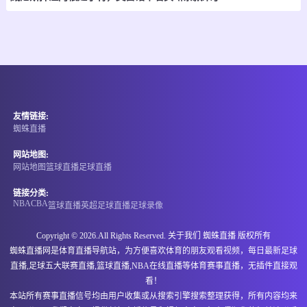
08-11 01:00
即将开始
丹麦超
-
0
0
锡尔克堡
欧登塞
情报
08-11 01:00
即将开始
波兰超
友情链接:
-
0
0
史拉斯科
克拉科维亚
蜘蛛直播
网站地图:
情报
网站地图
篮球直播
足球直播
08-11 02:00
即将开始
荷乙
链接分类:
NBA
CBA
篮球直播
英超
足球直播
足球录像
-
0
0
阿尔克马尔青年队
FC埃因霍温
Copyright © 2026.All Rights Reserved. 关于我们
蜘蛛直播
版权所有
情报
蜘蛛直播网是体育直播导航站，为方便喜欢体育的朋友观看视频，每日最新足球
直播,足球五大联赛直播,篮球直播,NBA在线直播等体育赛事直播，无插件直接观
看！
08-11 02:00
即将开始
荷乙
本站所有赛事直播信号均由用户收集或从搜索引擎搜索整理获得，所有内容均来