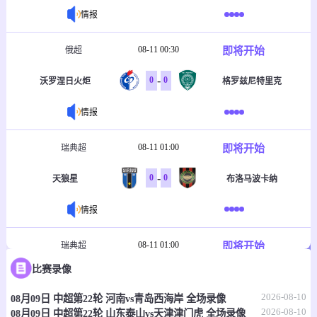
情报
08-11 00:30
即将开始
俄超
-
0
0
沃罗涅日火炬
格罗兹尼特里克
情报
08-11 01:00
即将开始
瑞典超
-
0
0
天狼星
布洛马波卡纳
情报
08-11 01:00
即将开始
瑞典超
比赛录像
-
0
0
瓦斯特拉斯
尤尔加登
2026-08-10
08月09日 中超第22轮 河南vs青岛西海岸 全场录像
情报
2026-08-10
08月09日 中超第22轮 山东泰山vs天津津门虎 全场录像