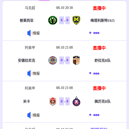
08-10 20:30
直播中
乌克超
-
0
0
普莱西亚
梅塔利斯特1925
情报
08-10 21:00
直播中
阿美甲
-
0
0
安德拉尼克
舒拉克B队
情报
08-10 21:00
直播中
阿美甲
-
0
0
米卡
佩历克B队
情报