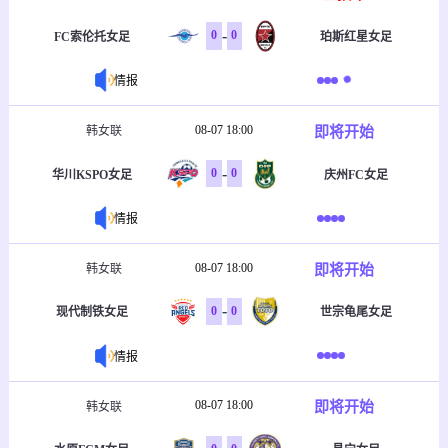
-
0
0
FC索伦托女足
珀斯红星女足
情报
08-07 18:00
即将开始
韩女联
-
0
0
华川KSPO女足
庆州FC女足
情报
08-07 18:00
即将开始
韩女联
-
0
0
现代制铁女足
世宗龟尾女足
情报
08-07 18:00
即将开始
韩女联