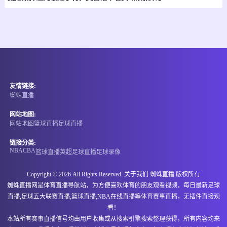
-
0
0
龙仁FC
釜山偶像
情报
08-07 18:30
即将开始
澳南超
友情链接:
-
0
0
托列斯比卡拉
西阿德莱德SC
蜘蛛直播
情报
网站地图:
网站地图
篮球直播
足球直播
08-07 18:30
即将开始
日职联
链接分类:
NBA
CBA
篮球直播
英超
足球直播
足球录像
-
0
0
大阪钢巴
浦和红钻
Copyright © 2026.All Rights Reserved. 关于我们
蜘蛛直播
版权所有
情报
蜘蛛直播网是体育直播导航站，为方便喜欢体育的朋友观看视频，每日最新足球
直播,足球五大联赛直播,篮球直播,NBA在线直播等体育赛事直播，无插件直接观
08-07 19:00
即将开始
俄青联
看！
本站所有赛事直播信号均由用户收集或从搜索引擎搜索整理获得，所有内容均来
-
0
0