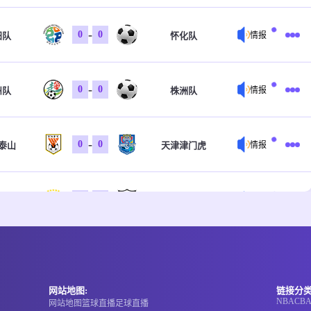
-
0
0
阳队
怀化队
情报
-
0
0
州队
株洲队
情报
-
0
0
泰山
天津津门虎
情报
-
0
0
比04
科特卡
情报
-
0
0
军团
赞斯拿华B队
情报
网站地图:
链接分类
NBA
CB
网站地图
篮球直播
足球直播
-
0
0
狄亚U19
塔巴沙卢查玛
情报