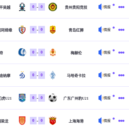
-
0
0
平吴越
贵州贵阳竞技
情报
-
0
0
门珂缔缘
青岛红狮
情报
-
0
0
特
梅赫伦
情报
-
0
0
迪纳摩
马哈奇卡拉
情报
-
0
0
虎U21
广东广州豹U21
情报
-
0
0
铜梁龙
上海海港
情报