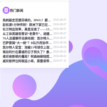
热门新闻
2026-08-07
热刺敲定范德芬续约，HWG！薪资涨了
2026-08-07
赵松源1分钟传射！欧洲下家已在路上，两位豪门主帅抢着夸
2026-08-07
杜兰特这效率，真是没谁了——15个赛季场均25+，真实命中率还飙到60%
2026-08-07
从工体英雄到青训“老黄牛”，胡建平这次扛起北京足球的旗
2026-08-07
76人总裁聊乔治换布朗：凯尔特人真没亏，我还得谢谢他们
2026-08-04
巴萨要搞“大一统”？B队升西协甲成了头等大事
2026-08-03
凯尔特人官宣：泡椒13号球衣上架，球迷们准备好了吗？
2026-08-02
格拉利什在曼城的日子到头了？悬念只剩去哪和多少钱
2026-08-02
维尼修斯续约僵局？阿森纳砸钱搅局，皇马下最后通牒
2026-07-31
威尼斯押注阿根廷小将，莫雷诺带着买断条款来了