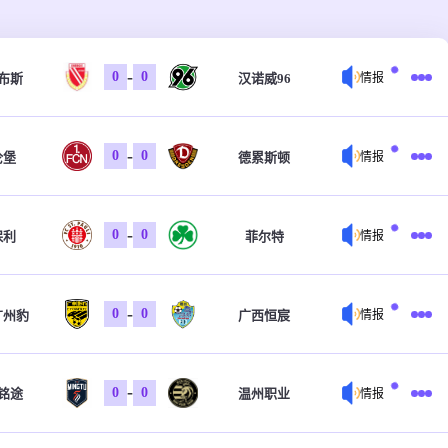
-
0
0
布斯
汉诺威96
情报
-
0
0
伦堡
德累斯顿
情报
-
0
0
保利
菲尔特
情报
-
0
0
广州豹
广西恒宸
情报
-
0
0
铭途
温州职业
情报