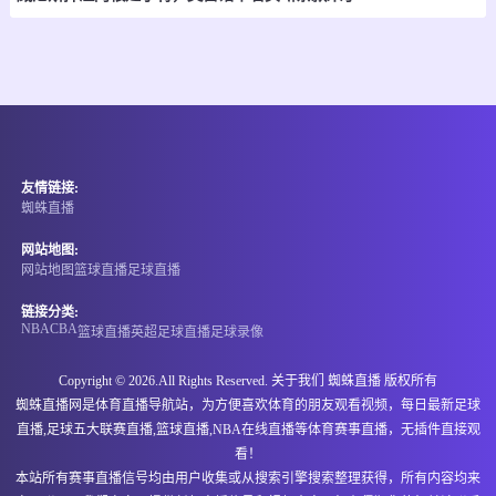
08-08 00:00
直播中
德巴联
-
0
0
TSV施瓦本奥格斯堡
VfB艾斯特
情报
08-08 00:00
直播中
立陶乙
友情链接:
-
0
0
黑格曼利图恩B队
加尔利阿瓦
蜘蛛直播
网站地图:
情报
网站地图
篮球直播
足球直播
08-08 00:00
直播中
立陶乙
链接分类:
NBA
CBA
篮球直播
英超
足球直播
足球录像
-
0
0
莱塔维
伊兰纳斯
Copyright © 2026.All Rights Reserved. 关于我们
蜘蛛直播
版权所有
情报
蜘蛛直播网是体育直播导航站，为方便喜欢体育的朋友观看视频，每日最新足球
直播,足球五大联赛直播,篮球直播,NBA在线直播等体育赛事直播，无插件直接观
看！
08-08 00:00
直播中
捷乙
本站所有赛事直播信号均由用户收集或从搜索引擎搜索整理获得，所有内容均来