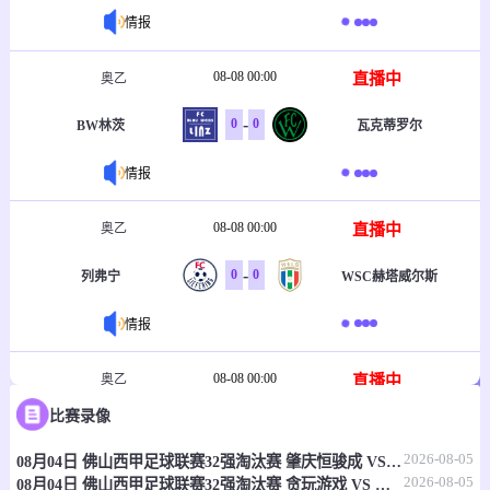
情报
08-08 00:00
直播中
奥乙
-
0
0
BW林茨
瓦克蒂罗尔
情报
08-08 00:00
直播中
奥乙
-
0
0
列弗宁
WSC赫塔威尔斯
情报
08-08 00:00
直播中
奥乙
比赛录像
-
0
0
维也纳迅速青年队
禾斯贝治
2026-08-05
08月04日 佛山西甲足球联赛32强淘汰赛 肇庆恒骏成 VS 三七互娱 全场录像
情报
2026-08-05
08月04日 佛山西甲足球联赛32强淘汰赛 贪玩游戏 VS 美的薪火 全场录像