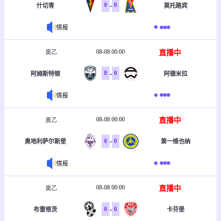
-
0
0
什切青
莫托路宾
情报
08-08 00:00
直播中
奥乙
-
0
0
阿姆斯特顿
阿德米拉
情报
08-08 00:00
直播中
奥乙
-
0
0
奥地利萨尔斯堡
第一维也纳
情报
08-08 00:00
直播中
奥乙
-
0
0
布雷根茨
卡芬堡