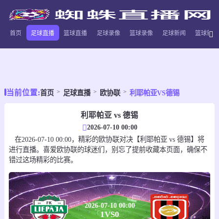
首页
足球直播
篮球直播
足球录像
篮球录像
足球新闻
篮球新闻
当前位置:
首页
足球直播
欧协联
利耶帕亚VS德锡
利耶帕亚 vs 德锡
2026-07-10 00:00
在2026-07-10 00:00，精彩的欧协联对决【利耶帕亚 vs 德锡】将
进行直播。喜爱欧协联的球迷们，别忘了提前收藏本页面，确保不
错过这场精彩的比赛。
2026-07-10 00:00
1
VS
0