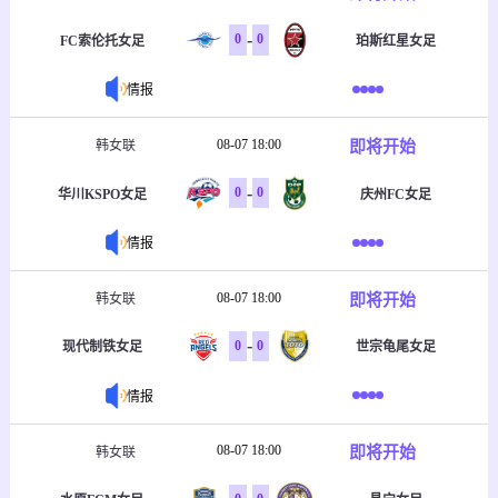
-
0
0
FC索伦托女足
珀斯红星女足
情报
08-07 18:00
即将开始
韩女联
-
0
0
华川KSPO女足
庆州FC女足
情报
08-07 18:00
即将开始
韩女联
-
0
0
现代制铁女足
世宗龟尾女足
情报
08-07 18:00
即将开始
韩女联