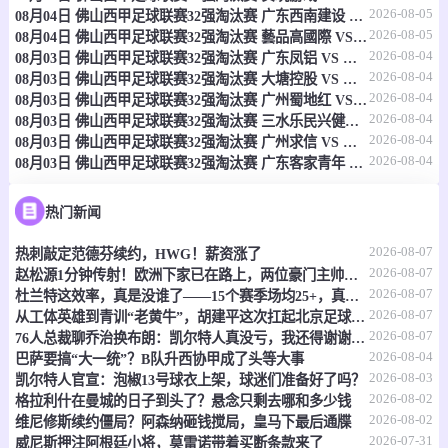
2026-08-05
08月04日 佛山西甲足球联赛32强淘汰赛 广东西南建设 VS 香港圣徒 全场录像
08-07 21:00
直播中
也统杯
2026-08-05
08月04日 佛山西甲足球联赛32强淘汰赛 藝品高國際 VS 湛江狂狼·粵辉能源 全场录像
2026-08-04
08月03日 佛山西甲足球联赛32强淘汰赛 广东凤铝 VS 湛江八部科技 全场录像
-
0
0
阿里塔泽
沃达特
2026-08-04
08月03日 佛山西甲足球联赛32强淘汰赛 大塘控股 VS 茂名市点都得 全场录像
2026-08-04
08月03日 佛山西甲足球联赛32强淘汰赛 广州蜀地红 VS 广州戴拿模 全场录像
情报
2026-08-04
08月03日 佛山西甲足球联赛32强淘汰赛 三水乐民兴健力宝 VS 中国澳门澳科精英 全场录像
2026-08-04
08月03日 佛山西甲足球联赛32强淘汰赛 广州求信 VS 顺德新青年 全场录像
2026-08-04
08月03日 佛山西甲足球联赛32强淘汰赛 广东客家青年 VS 广州英华思力U17 全场录像
08-07 22:00
即将开始
法罗甲
-
0
0
维斯图尔
EB斯特莱马
热门新闻
2026-08-07
热刺敲定范德芬续约，HWG！薪资涨了
情报
2026-08-07
赵松源1分钟传射！欧洲下家已在路上，两位豪门主帅抢着夸
2026-08-07
杜兰特这效率，真是没谁了——15个赛季场均25+，真实命中率还飙到60%
08-07 22:00
即将开始
法罗甲
2026-08-07
从工体英雄到青训“老黄牛”，胡建平这次扛起北京足球的旗
2026-08-07
76人总裁聊乔治换布朗：凯尔特人真没亏，我还得谢谢他们
-
0
0
克拉克斯维克
托尔斯港
2026-08-04
巴萨要搞“大一统”？B队升西协甲成了头等大事
2026-08-03
凯尔特人官宣：泡椒13号球衣上架，球迷们准备好了吗？
情报
2026-08-02
格拉利什在曼城的日子到头了？悬念只剩去哪和多少钱
2026-08-02
维尼修斯续约僵局？阿森纳砸钱搅局，皇马下最后通牒
08-07 22:00
即将开始
2026-07-31
冰女甲
威尼斯押注阿根廷小将，莫雷诺带着买断条款来了