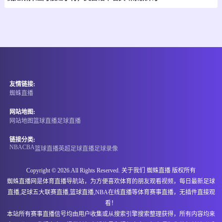
-
0
0
雷克查域克女足
葛洛塔女足
情报
08-07 22:00
即将开始
冰女甲
友情链接:
-
0
0
廷达斯托尔女足
阿简尼斯女足
蜘蛛直播
情报
网站地图:
网站地图
篮球直播
足球直播
08-07 22:00
即将开始
冰女甲
链接分类:
NBA
CBA
篮球直播
英超
足球直播
足球录像
-
0
0
凯夫拉维克女足
胡萨维克女足
Copyright © 2026.All Rights Reserved. 关于我们
蜘蛛直播
版权所有
情报
蜘蛛直播网是体育直播导航站，为方便喜欢体育的朋友观看视频，每日最新足球
直播,足球五大联赛直播,篮球直播,NBA在线直播等体育赛事直播，无插件直接观
08-07 22:00
即将开始
冰女甲
看！
本站所有赛事直播信号均由用户收集或从搜索引擎搜索整理获得，所有内容均来
-
0
0