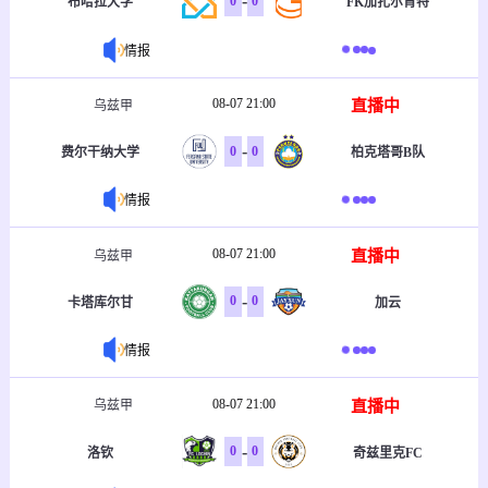
-
0
0
布哈拉大学
FK加扎尔肯特
情报
08-07 21:00
直播中
乌兹甲
-
0
0
费尔干纳大学
柏克塔哥B队
情报
08-07 21:00
直播中
乌兹甲
-
0
0
卡塔库尔甘
加云
情报
08-07 21:00
直播中
乌兹甲
-
0
0
洛钦
奇兹里克FC