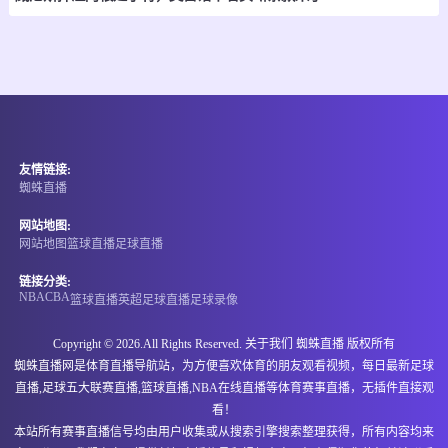
-
0
0
上饶队
抚州队
情报
08-08 20:00
直播中
赣超
友情链接:
-
0
0
萍乡队
景德镇队
蜘蛛直播
情报
网站地图:
网站地图
篮球直播
足球直播
08-08 20:00
直播中
哈萨克超
链接分类:
NBA
CBA
篮球直播
英超
足球直播
足球录像
-
0
0
阿勒泰瑟美
克孜勒扎尔
Copyright © 2026.All Rights Reserved. 关于我们
蜘蛛直播
版权所有
情报
蜘蛛直播网是体育直播导航站，为方便喜欢体育的朋友观看视频，每日最新足球
直播,足球五大联赛直播,篮球直播,NBA在线直播等体育赛事直播，无插件直接观
08-08 20:00
直播中
挪乙
看！
本站所有赛事直播信号均由用户收集或从搜索引擎搜索整理获得，所有内容均来