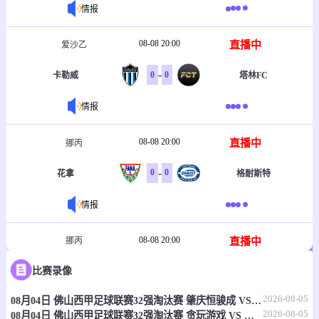
情报
08-08 20:00
直播中
爱沙乙
-
0
0
卡勒威
塔林FC
情报
08-08 20:00
直播中
挪丙
-
0
0
花拿
格耐斯特
情报
08-08 20:00
直播中
挪丙
-
比赛录像
0
0
奥斯图恩
斯托尔桑
2026-08-05
08月04日 佛山西甲足球联赛32强淘汰赛 肇庆恒骏成 VS 三七互娱 全场录像
情报
2026-08-05
08月04日 佛山西甲足球联赛32强淘汰赛 贪玩游戏 VS 美的薪火 全场录像