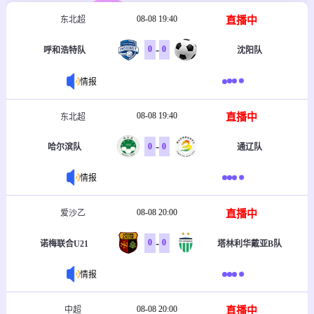
08-08 19:40
直播中
东北超
-
0
0
呼和浩特队
沈阳队
情报
08-08 19:40
直播中
东北超
-
0
0
哈尔滨队
通辽队
情报
08-08 20:00
直播中
爱沙乙
-
0
0
诺梅联合U21
塔林利华戴亚B队
情报
08-08 20:00
直播中
中超