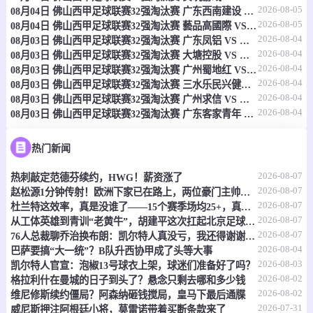
2026-08-05
08月04日 佛山西甲足球联赛32强淘汰赛 广东西南建设 VS 香港圣徒 全场录像
08-08 20:00
直播中
挪丙
2026-08-05
08月04日 佛山西甲足球联赛32强淘汰赛 藝品高國際 VS 湛江狂狼·粵辉能源 全场录像
2026-08-04
08月03日 佛山西甲足球联赛32强淘汰赛 广东凤铝 VS 湛江八部科技 全场录像
-
0
0
侯治森华特
德杰夫1919
2026-08-04
08月03日 佛山西甲足球联赛32强淘汰赛 大塘控股 VS 茂名市点都得 全场录像
2026-08-04
08月03日 佛山西甲足球联赛32强淘汰赛 广州蜀地红 VS 广州戴拿模 全场录像
情报
2026-08-04
08月03日 佛山西甲足球联赛32强淘汰赛 三水乐民兴健力宝 VS 中国澳门澳科精英 全场录像
2026-08-04
08月03日 佛山西甲足球联赛32强淘汰赛 广州求信 VS 顺德新青年 全场录像
2026-08-04
08月03日 佛山西甲足球联赛32强淘汰赛 广东客家青年 VS 广州英华思力U17 全场录像
08-08 20:00
直播中
赣超
-
0
0
鹰潭队
九江队
热门新闻
2026-08-07
热刺敲定范德芬续约，HWG！薪资涨了
情报
2026-08-07
赵松源1分钟传射！欧洲下家已在路上，两位豪门主帅抢着夸
2026-08-07
杜兰特这效率，真是没谁了——15个赛季场均25+，真实命中率还飙到60%
08-08 20:00
直播中
赣超
2026-08-07
从工体英雄到青训“老黄牛”，胡建平这次扛起北京足球的旗
2026-08-07
76人总裁聊乔治换布朗：凯尔特人真没亏，我还得谢谢他们
-
0
0
赣州队
吉安队
2026-08-04
巴萨要搞“大一统”？B队升西协甲成了头等大事
2026-08-03
凯尔特人官宣：泡椒13号球衣上架，球迷们准备好了吗？
情报
2026-08-02
格拉利什在曼城的日子到头了？悬念只剩去哪和多少钱
2026-08-02
维尼修斯续约僵局？阿森纳砸钱搅局，皇马下最后通牒
08-08 20:00
2026-07-31
直播中
赣超
威尼斯押注阿根廷小将，莫雷诺带着买断条款来了