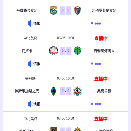
-
0
0
丹佛峰会女足
北卡罗莱纳女足
情报
08-06 10:00
直播中
中北美杯
-
0
0
托卢卡
西雅图海湾人
情报
08-06 10:30
直播中
美冠联
-
0
0
拉斯维加斯之光
奥克兰根
情报
08-06 10:30
直播中
中北美杯